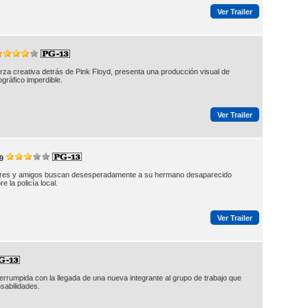
Ver Trailer
rza creativa detrás de Pink Floyd, presenta una producción visual de
gráfico imperdible.
Ver Trailer
9
liares y amigos buscan desesperadamente a su hermano desaparecido
 la policía local.
Ver Trailer
errumpida con la llegada de una nueva integrante al grupo de trabajo que
sabilidades.