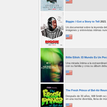
Biggie: I Got a Story to Tell
2021
Un documental sobre la leyenda del
imágenes y entrevistas intimas nun
Billie Eilish: El Mundo Es Un Po
Una mirada íntima a la extraordinaria
con su familia y crea su álbum debu
The Fresh Prince of Bel-Air Reu
Después de 30 años, Will Smith se
en una noche divertida, llena de mús