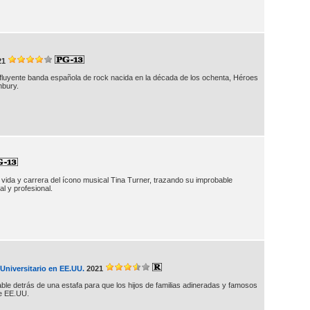
21
nfluyente banda española de rock nacida en la década de los ochenta, Héroes
nbury.
 vida y carrera del ícono musical Tina Turner, trazando su improbable
l y profesional.
Universitario en EE.UU.
2021
ble detrás de una estafa para que los hijos de familias adineradas y famosos
de EE.UU.