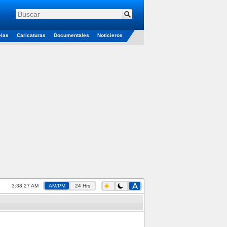
elas
Caricaturas
Documentales
Noticieros
3:38:28 AM
AM/PM
24 Hrs