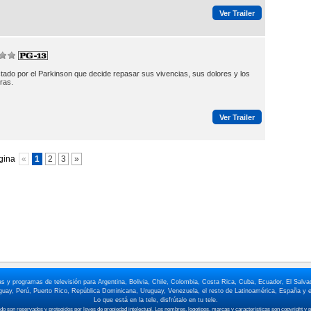
Ver Trailer
ctado por el Parkinson que decide repasar sus vivencias, sus dolores y los
ras.
Ver Trailer
gina
«
1
2
3
»
elas y programas de televisión para Argentina, Bolivia, Chile, Colombia, Costa Rica, Cuba, Ecuador, El Sa
ay, Perú, Puerto Rico, República Dominicana, Uruguay, Venezuela, el resto de Latinoamérica, España y e
Lo que está en la tele, disfrútalo en tu tele.