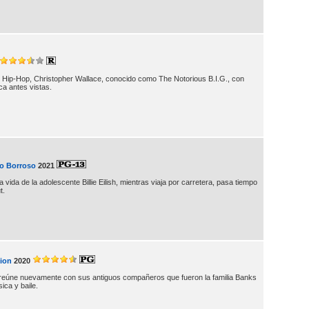
 Hip-Hop, Christopher Wallace, conocido como The Notorious B.I.G., con
ca antes vistas.
co Borroso
2021
 vida de la adolescente Billie Eilish, mientras viaja por carretera, pasa tiempo
t.
nion
2020
 reúne nuevamente con sus antiguos compañeros que fueron la familia Banks
ica y baile.