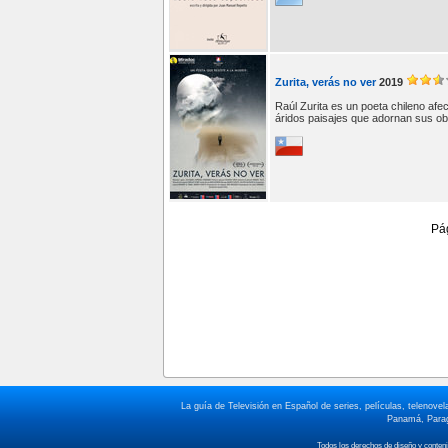
Zurita, verás no ver
2019
Raúl Zurita es un poeta chileno afe
áridos paisajes que adornan sus ob
Pá
La guía de Televisión en Español de series, películas, telenov
Panamá, Paragu