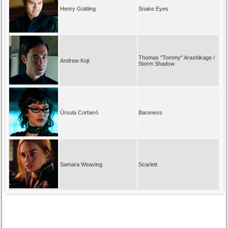
Henry Golding
Snake Eyes
Thomas "Tommy" Arashikage /
Andrew Koji
Storm Shadow
Úrsula Corberó
Baroness
Samara Weaving
Scarlett