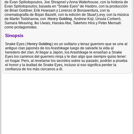
de Evan Spiliotopoulos, Joe Shrapnel y Anna Waterhouse, con la historia de
Evan Spiliotopoulos, basada en "Snake Eyes" de Hasbro, con la producción
de Brian Goldner, Erik Howsam y Lorenzo di Bonaventura, con la
cinematografía de Bojan Bazelli, con la edición de Stuart Levy, con la música
de Martin Todsharow, con
Henry Golding
, Andrew Koji, Úrsula Corberó,
Samara Weaving, Iko Uwais, Haruka Abe, Takehiro Hira y Peter Mensah
como protagonistas.
Sinopsis
Snake Eyes (
Henry Golding
) es un solitario y tenaz guerrero que se une al
antiguo clan japonés de los Arashikage luego de salvarle la vida al
heredero del clan. Al llegar a Japón, los Arashikage le enseñan a Snake
Eyes los caminos del guerrero ninja y le dan algo que siempre quiso tener:
un hogar. Pero, al revelarse los secretos sobre su pasado, podrán a prueba
el honor y la lealtad de Snake Eyes, incluso si eso significa perder la
confianza de los más cercanos a él.