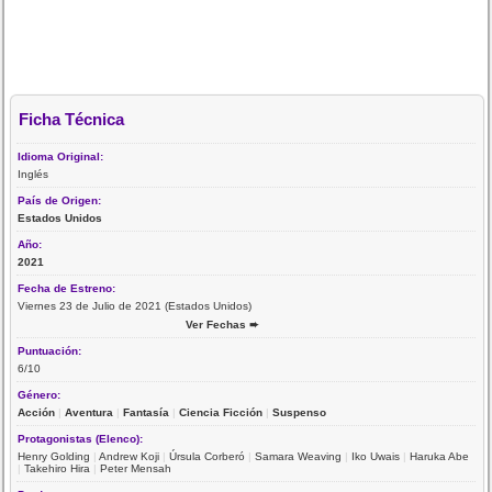
Ficha Técnica
Idioma Original:
Inglés
País de Origen:
Estados Unidos
Año:
2021
Fecha de Estreno:
Viernes 23 de Julio de 2021 (Estados Unidos)
Ver Fechas ➨
Puntuación:
6/10
Género:
Acción
|
Aventura
|
Fantasía
|
Ciencia Ficción
|
Suspenso
Protagonistas (Elenco):
Henry Golding
|
Andrew Koji
|
Úrsula Corberó
|
Samara Weaving
|
Iko Uwais
|
Haruka Abe
|
Takehiro Hira
|
Peter Mensah