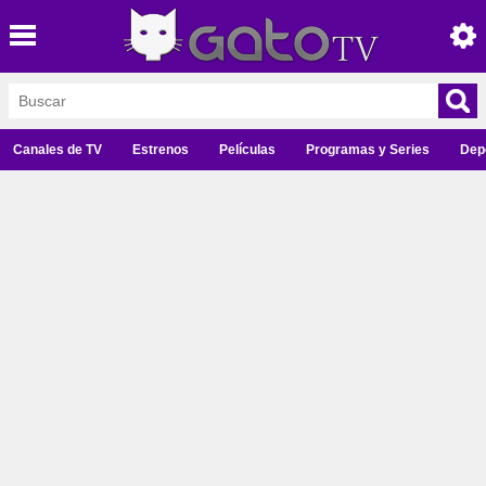
Canales de TV
Estrenos
Películas
Programas y Series
Dep