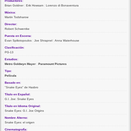
Productores:
Brian Goldner
|
Erik Howsam
|
Lorenzo di Bonaventura
Música:
Martin Todsharow
Director:
Robert Schwentke
Puesta en Escena:
Evan Spiliotopoulos
|
Joe Shrapnel
|
Anna Waterhouse
Clasificación:
PG-13
Estudios:
Metro Goldwyn Mayer
|
Paramount Pictures
Tipo:
Película
Basado en:
"Snake Eyes" de Hasbro
Título en Español:
G.I. Joe: Snake Eyes
Título en Idioma Original:
Snake Eyes: G.I. Joe Origins
Nombre Alterno:
Snake Eyes: el origen
Cinematografía: