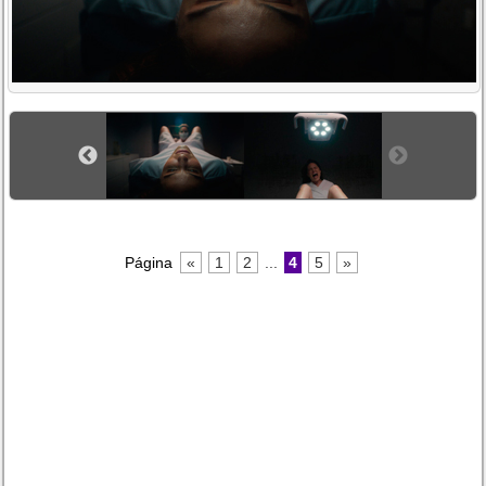
Página
«
1
2
...
4
5
»