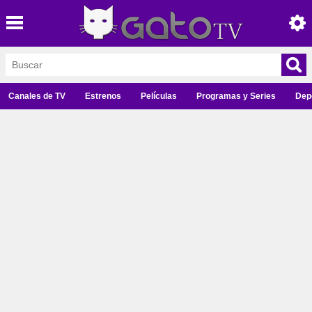
Canales de TV
Estrenos
Películas
Programas y Series
Dep