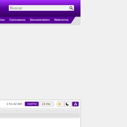
elas
Caricaturas
Documentales
Noticieros
1:51:42 AM
AM/PM
24 Hrs