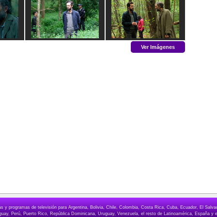
Ver Imágenes
elas y programas de televisión para Argentina, Bolivia, Chile, Colombia, Costa Rica, Cuba, Ecuador, El Sa
ay, Perú, Puerto Rico, República Dominicana, Uruguay, Venezuela, el resto de Latinoamérica, España y e