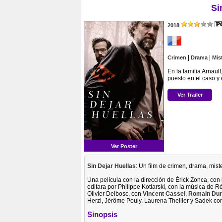
Si
2018
|
|
Crimen
Drama
Mis
En la familia Arnaul
puesto en el caso y 
Ver Trailer
Ver Poster
Sin Dejar Huellas
: Un film de crimen, drama, mist
Una película con la dirección de Érick Zonca, con 
editara por Philippe Kotlarski, con la música de R
Olivier Delbosc, con
Vincent Cassel
,
Romain Dur
Herzi, Jérôme Pouly, Laurena Thellier y Sadek co
Sinopsis