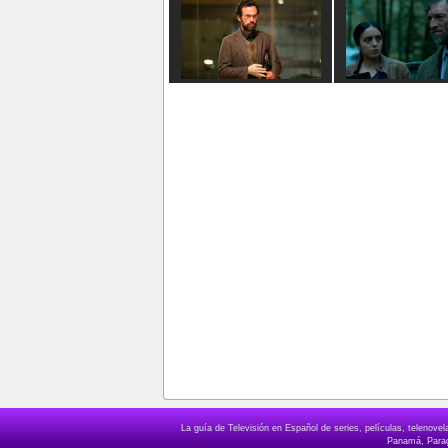
La guía de Televisión en Español de series, películas, telenov
Panamá, Paragu