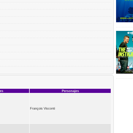
ces
Personajes
François Visconti