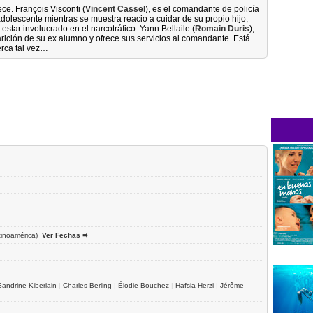
ece. François Visconti (
Vincent Cassel
), es el comandante de policía
dolescente mientras se muestra reacio a cuidar de su propio hijo,
 estar involucrado en el narcotráfico. Yann Bellaile (
Romain Duris
),
rición de su ex alumno y ofrece sus servicios al comandante. Está
erca tal vez…
inoamérica)
Ver Fechas ➨
Sandrine Kiberlain
|
Charles Berling
|
Élodie Bouchez
|
Hafsia Herzi
|
Jérôme