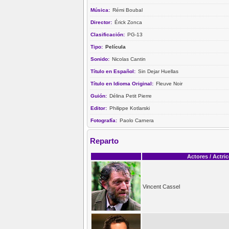
Música:
Rémi Boubal
Director:
Érick Zonca
Clasificación:
PG-13
Tipo:
Película
Sonido:
Nicolas Cantin
Título en Español:
Sin Dejar Huellas
Título en Idioma Original:
Fleuve Noir
Guión:
Délina Petit Pierre
Editor:
Philippe Kotlarski
Fotografía:
Paolo Carnera
Reparto
Actores / Actri
Vincent Cassel