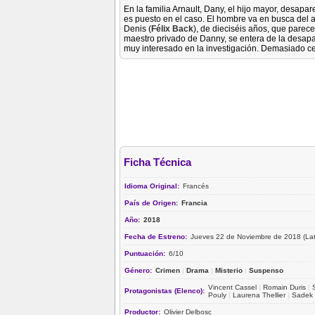
En la familia Arnault, Dany, el hijo mayor, desapar
es puesto en el caso. El hombre va en busca del a
Denis (
Félix Back
), de dieciséis años, que parece
maestro privado de Danny, se entera de la desapa
muy interesado en la investigación. Demasiado c
Ficha Técnica
Idioma Original:
Francés
País de Origen:
Francia
Año:
2018
Fecha de Estreno:
Jueves 22 de Noviembre de 2018 (Lat
Puntuación:
6/10
Género:
Crimen
|
Drama
|
Misterio
|
Suspenso
Vincent Cassel
|
Romain Duris
|
Protagonistas (Elenco):
Pouly
|
Laurena Thellier
|
Sadek
Productor:
Olivier Delbosc