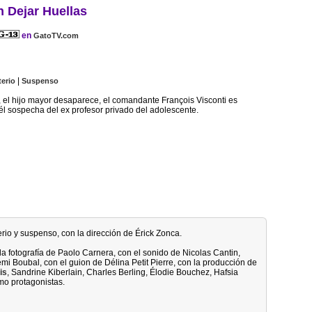
n Dejar Huellas
en
GatoTV.com
|
terio
Suspenso
t, el hijo mayor desaparece, el comandante François Visconti es
él sospecha del ex profesor privado del adolescente.
erio y suspenso, con la dirección de Érick Zonca.
la fotografía de Paolo Carnera, con el sonido de Nicolas Cantin,
émi Boubal, con el guion de Délina Petit Pierre, con la producción de
is
, Sandrine Kiberlain, Charles Berling, Élodie Bouchez, Hafsia
mo protagonistas.