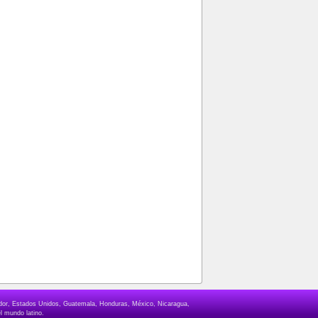
lvador, Estados Unidos, Guatemala, Honduras, México, Nicaragua,
l mundo latino.