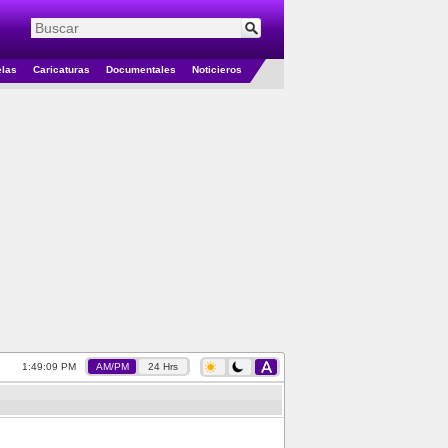
elas
Caricaturas
Documentales
Noticieros
1:49:10 PM
AM/PM
24 Hrs