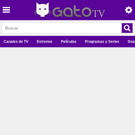
Canales de TV
Estrenos
Películas
Programas y Series
Dep