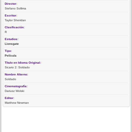
Director:
Stefano Sollima
Escritor:
Taylor Sheridan
Clasificación:
R
Estudios:
Lionsgate
Tipo:
Película
Título en Idioma Original:
Sicario 2: Soldado
Nombre Alterno:
Soldado
Cinematografía:
Dariusz Wolski
Editor:
Matthew Newman