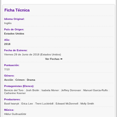
Ficha Técnica
Idioma Original:
Inglés
País de Origen:
Estados Unidos
Año:
2018
Fecha de Estreno:
Viernes 29 de Junio de 2018 (Estados Unidos)
Ver Fechas ➨
Puntuación:
7/10
Género:
Acción
|
Crimen
|
Drama
Protagonistas (Elenco):
Benicio del Toro
|
Josh Brolin
|
Isabela Moner
|
Jeffrey Donovan
|
Manuel Garcia-Rulfo
|
Catherine Keener
Productores:
Basil Iwanyk
|
Erica Lee
|
Trent Luckinbill
|
Edward McDonnell
|
Molly Smith
Música:
Hildur Guðnadóttir