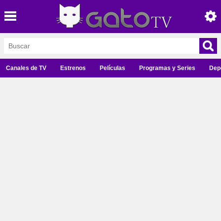
Canales de TV
Estrenos
Películas
Programas y Series
Dep