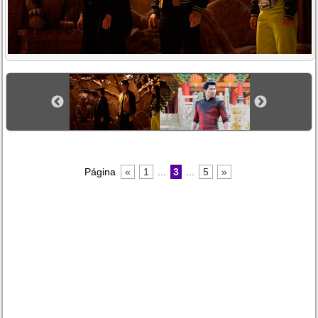
Página
«
1
...
3
...
5
»