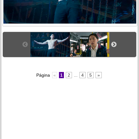
Página
«
1
2
...
4
5
»