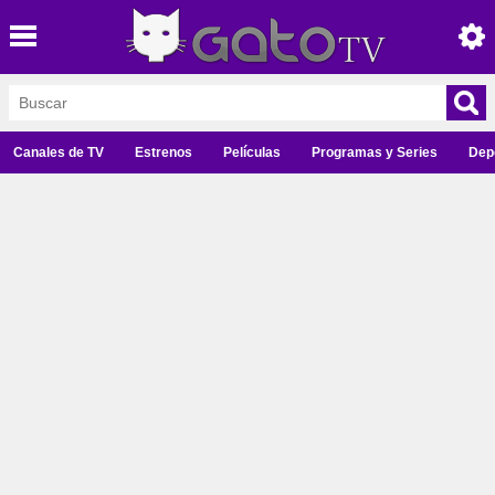
Canales de TV
Estrenos
Películas
Programas y Series
Dep