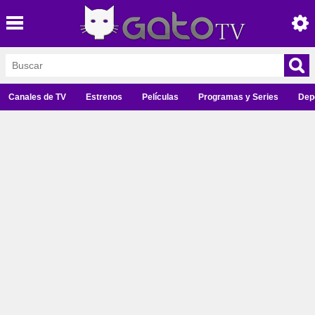
Canales de TV
Estrenos
Películas
Programas y Series
Dep