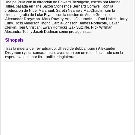
Una película con la dirección de Edward Bazalgette, escrita por Martha
Hillier, basada en "The Saxon Stories" de Bernard Cornwell, con la
producción de Nigel Marchant, Gareth Neame y Mat Chaplin, con la
cinematografía de Luke Bryant, con la edición de Adam Green, con
Alexander Dreymon
, Mark Rowley, Arnas Fedaravicius, Rod Hallett, Harry
Gilby, Ross Anderson, Ingrid García-Jonsson, James Northcote, Cavan
Clerkin, Tom Christian, Ewan Horrocks, Zak Sutcliffe, Nick Wittman,
Alexandra Tóth y Jacob Dudman como protagonistas.
Sinopsis
Tras la muerte del rey Eduardo, Uhtred de Bebbanburg (
Alexander
Dreymon
) y sus camaradas se aventuran por un reino fracturado con la
esperanza de – por fin – unificar Inglaterra.