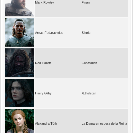
Mark Rowley
Finan
Arnas Fedaravicius
Sihtric
Rod Hallett
Constantin
Harry Gilby
Æthelstan
Alexandra Tóth
La Dama en espera de la Reina