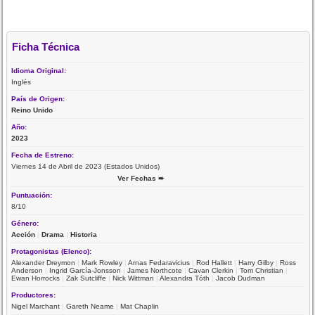
Ficha Técnica
Idioma Original:
Inglés
País de Origen:
Reino Unido
Año:
2023
Fecha de Estreno:
Viernes 14 de Abril de 2023 (Estados Unidos)
Ver Fechas ➨
Puntuación:
8/10
Género:
Acción
|
Drama
|
Historia
Protagonistas (Elenco):
Alexander Dreymon
|
Mark Rowley
|
Arnas Fedaravicius
|
Rod Hallett
|
Harry Gilby
|
Ross
Anderson
|
Ingrid García-Jonsson
|
James Northcote
|
Cavan Clerkin
|
Tom Christian
|
Ewan Horrocks
|
Zak Sutcliffe
|
Nick Wittman
|
Alexandra Tóth
|
Jacob Dudman
Productores:
Nigel Marchant
|
Gareth Neame
|
Mat Chaplin