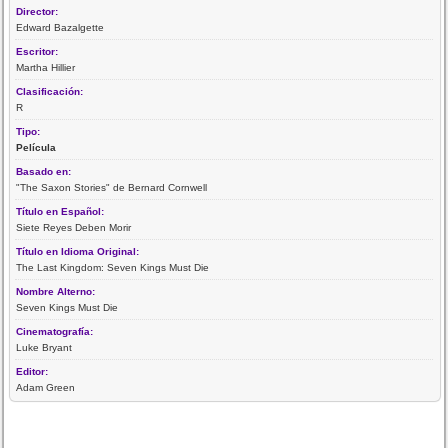
Director:
Edward Bazalgette
Escritor:
Martha Hillier
Clasificación:
R
Tipo:
Película
Basado en:
"The Saxon Stories" de Bernard Cornwell
Título en Español:
Siete Reyes Deben Morir
Título en Idioma Original:
The Last Kingdom: Seven Kings Must Die
Nombre Alterno:
Seven Kings Must Die
Cinematografía:
Luke Bryant
Editor:
Adam Green