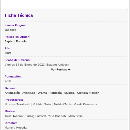
Ficha Técnica
Idioma Original:
Japonés
Paises de Origen:
Japón
|
Francia
Año:
2021
Fecha de Estreno:
Viernes 14 de Enero de 2022 (Estados Unidos)
Ver Fechas ➨
Puntuación:
7/10
Género:
Animación
|
Aventura
|
Drama
|
Fantasía
|
Música
|
Ciencia Ficción
Productores:
Nozomu Takahashi
|
Yuichiro Saito
|
Toshimi Tanio
|
Genki Kawamura
Música:
Taisei Iwasaki
|
Ludvig Forssell
|
Yuta Bandoh
|
Miho Sakai
Director:
Mamoru Hosoda