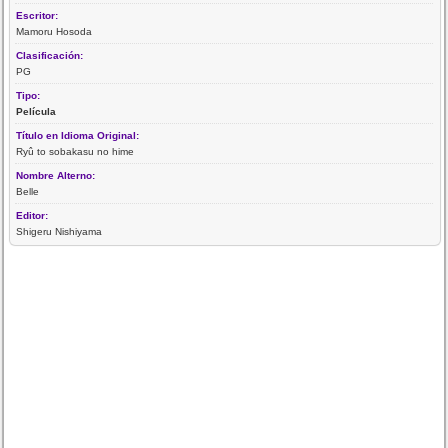
Escritor:
Mamoru Hosoda
Clasificación:
PG
Tipo:
Película
Título en Idioma Original:
Ryû to sobakasu no hime
Nombre Alterno:
Belle
Editor:
Shigeru Nishiyama