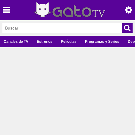
Canales de TV
Estrenos
Películas
Programas y Series
Dep