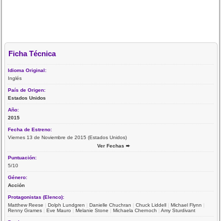
Ficha Técnica
Idioma Original:
Inglés
País de Origen:
Estados Unidos
Año:
2015
Fecha de Estreno:
Viernes 13 de Noviembre de 2015 (Estados Unidos)
Ver Fechas ➨
Puntuación:
5/10
Género:
Acción
Protagonistas (Elenco):
Matthew Reese
|
Dolph Lundgren
|
Danielle Chuchran
|
Chuck Liddell
|
Michael Flynn
|
Renny Grames
|
Eve Mauro
|
Melanie Stone
|
Michaela Chernoch
|
Amy Sturdivant