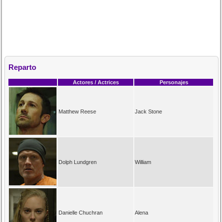
Reparto
Actores / Actrices
Personajes
Matthew Reese
Jack Stone
Dolph Lundgren
William
Danielle Chuchran
Alena