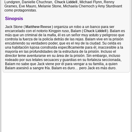
Lundgren, Danielle Chuchran,
Chuck Liddell
, Michael Flynn, Renny
Grames, Eve Mauro, Melanie Stone, Michaela Chernoch y Amy Sturdivant
como protagonistas.
Sinopsis
Jack Stone (
Matthew Reese
) organiza un robo a un banco para ser
encarcelado con el notorio Kingpin ruso, Balam (
Chuck Liddell
). Balam es
más que un criminal de la mafia, él es un señor muy astuto y peligroso que
controla la fuerza de la policía detrás de las rejas. Balam vive en la prisión
encubriendo su verdadero poder, que es el rey de la ciudad. Su celda es
una habitación lujosa construida específicamente para él, inaccesible a la
mayoría en las profundidades de la estructura de la prisión. Incluso el
director teme aventurarse en su área de la prisión. Sin embargo, incluso
rodeado por sus letales secuaces y guardias en su fortaleza seccionada,
Balam no sabe que Jack viene por él para vengar a su familia, a quien
Balam asesinó a sangre fría. Balam es duro… pero Jack es más duro.