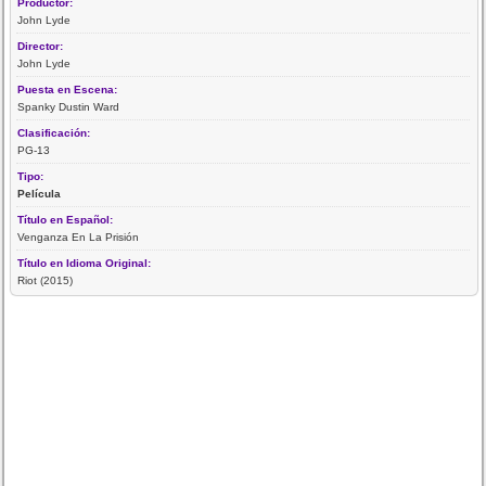
Productor:
John Lyde
Director:
John Lyde
Puesta en Escena:
Spanky Dustin Ward
Clasificación:
PG-13
Tipo:
Película
Título en Español:
Venganza En La Prisión
Título en Idioma Original:
Riot (2015)