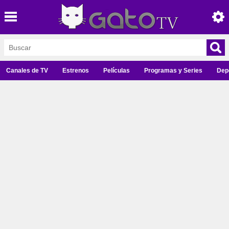
Canales de TV
Estrenos
Películas
Programas y Series
Dep