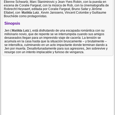
Etienne Schwartz, Marc Stanimirovic y Jean-Yves Robin, con la puesta en
escena de Coralie Fargeat, con la música de Rob, con la cinematografía de
Robrecht Heyvaert, editada por Coralie Fargeat, Bruno Safar y Jérôme
Eltabet, con
Matilda Lutz
, Kevin Janssens, Vincent Colombe y Guillaume
Bouchède como protagonistas.
Sinopsis
Jen (
Matilda Lutz
), está disfrutando de una escapada romántica con su
millonario novio, que de repente se ve interrumpida cuando sus amigos
desaseados llegan para un imprevisto viaje de cacería: La tensión se
acumula en la casa hasta que la situación bruscamente – y brutalmente –
se intensifica, culminando en un acto impactante donde terminan dando a
Jen por muerta. Desafortunadamente para sus agresores, Jen sobrevive y
resurge con un intento implacable y furioso de venganza.