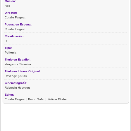
Música:
Rob
Director:
Coralie Fargeat
Puesta en Escena:
Coralie Fargeat
Clasificación:
R
Tipo:
Película
Título en Español:
Venganza Siniestra
Título en Idioma Original:
Revenge (2018)
Cinematografía:
Robrecht Heyvaert
Editor:
Coralie Fargeat
|
Bruno Safar
|
Jérôme Eltabet