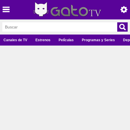
Canales de TV
Estrenos
Películas
Programas y Series
Dep