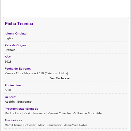
Ficha Técnica
Idioma Original:
Inglés
País de Origen:
Francia
Año:
2018
Fecha de Estreno:
Viernes 11 de Mayo de 2018 (Estados Unidos)
Ver Fechas ➨
Puntuación:
6/10
Género:
Acción
|
Suspenso
Protagonistas (Elenco):
Matilda Lutz
|
Kevin Janssens
|
Vincent Colombe
|
Guillaume Bouchède
Productores:
Marc-Etienne Schwartz
|
Marc Stanimirovic
|
Jean-Yves Robin