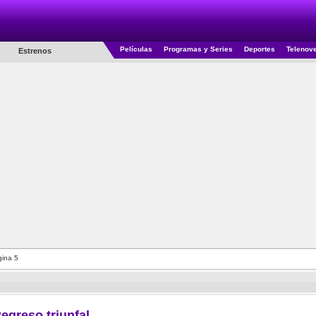
Películas
Programas y Series
Deportes
Telenov
Estrenos
ina 5
egreso triunfal