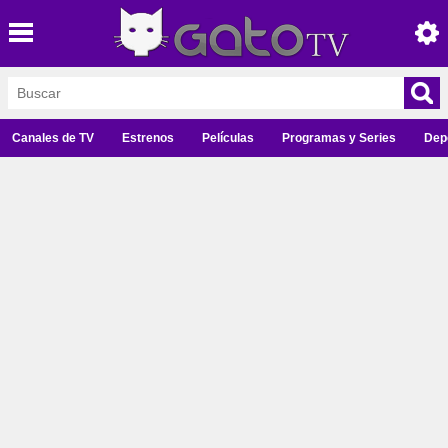
Canales de TV
Estrenos
Películas
Programas y Series
Dep