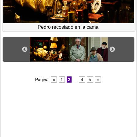
Pedro recostado en la cama
Página
«
1
2
...
4
5
»