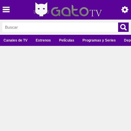
Canales de TV
Estrenos
Películas
Programas y Series
Dep