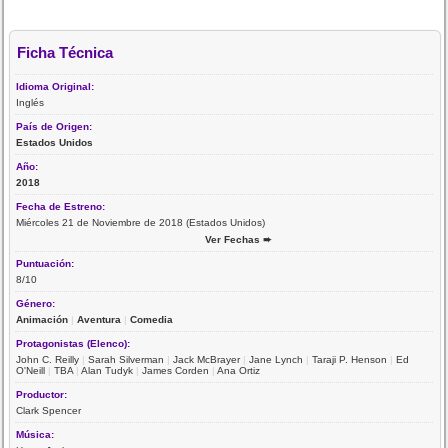
Ficha Técnica
Idioma Original:
Inglés
País de Origen:
Estados Unidos
Año:
2018
Fecha de Estreno:
Miércoles 21 de Noviembre de 2018 (Estados Unidos)
Ver Fechas ➨
Puntuación:
8/10
Género:
Animación
|
Aventura
|
Comedia
Protagonistas (Elenco):
John C. Reilly
|
Sarah Silverman
|
Jack McBrayer
|
Jane Lynch
|
Taraji P. Henson
|
Ed
O'Neill
|
TBA
|
Alan Tudyk
|
James Corden
|
Ana Ortiz
Productor:
Clark Spencer
Música: