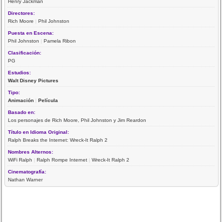
Henry Jackman
Directores:
Rich Moore
|
Phil Johnston
Puesta en Escena:
Phil Johnston
|
Pamela Ribon
Clasificación:
PG
Estudios:
Walt Disney Pictures
Tipo:
Animación
|
Película
Basado en:
Los personajes de Rich Moore, Phil Johnston y Jim Reardon
Título en Idioma Original:
Ralph Breaks the Internet: Wreck-It Ralph 2
Nombres Alternos:
WiFi Ralph
|
Ralph Rompe Internet
|
Wreck-It Ralph 2
Cinematografía:
Nathan Warner