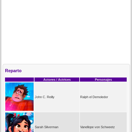
Reparto
Actores / Actrices
Personajes
John C. Reilly
Ralph el Demoledor
Sarah Silverman
Vanellope von Schweetz