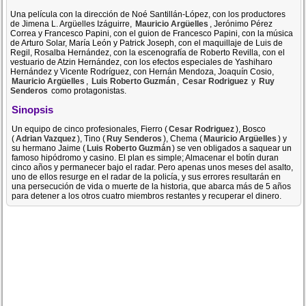
Una película con la dirección de Noé Santillán-López, con los productores
de Jimena L. Argüelles Izáguirre,
Mauricio Argüelles
, Jerónimo Pérez
Correa y Francesco Papini, con el guion de Francesco Papini, con la música
de Arturo Solar, María León y Patrick Joseph, con el maquillaje de Luis de
Regil, Rosalba Hernández, con la escenografía de Roberto Revilla, con el
vestuario de Atzin Hernández, con los efectos especiales de Yashiharo
Hernández y Vicente Rodríguez, con Hernán Mendoza, Joaquín Cosio,
Mauricio Argüelles
,
Luis Roberto Guzmán
,
Cesar Rodriguez
y
Ruy
Senderos
como protagonistas.
Sinopsis
Un equipo de cinco profesionales, Fierro (
Cesar Rodriguez
), Bosco
(
Adrian Vazquez
), Tino (
Ruy Senderos
), Chema (
Mauricio Argüelles
) y
su hermano Jaime (
Luis Roberto Guzmán
) se ven obligados a saquear un
famoso hipódromo y casino. El plan es simple; Almacenar el botín duran
cinco años y permanecer bajo el radar. Pero apenas unos meses del asalto,
uno de ellos resurge en el radar de la policía, y sus errores resultarán en
una persecución de vida o muerte de la historia, que abarca más de 5 años
para detener a los otros cuatro miembros restantes y recuperar el dinero.