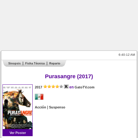
6:40:13 AM
Sinopsis
Ficha Técnica
Reparto
Purasangre (2017)
en
2017
GatoTV.com
|
Acción
Suspenso
Ver Poster