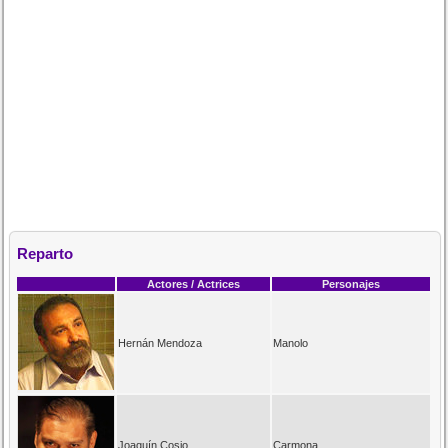
Reparto
Actores / Actrices
Personajes
Hernán Mendoza
Manolo
Joaquín Cosio
Carmona