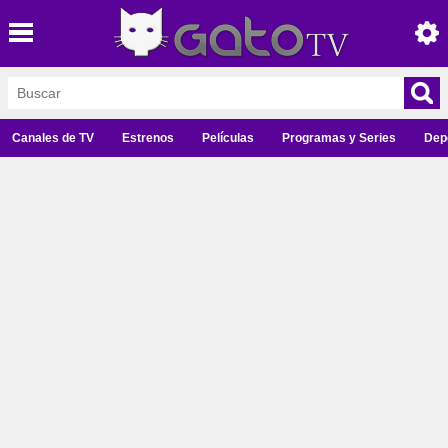
Canales de TV
Estrenos
Películas
Programas y Series
Dep