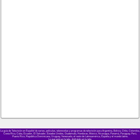
La guía de Televisión en Español de series, películas, telenovelas y programas de televisión para Argentina, Bolivia, Chile, Colombia,
Costa Rica, Cuba, Ecuador, El Salvador, Estados Unidos, Guatemala, Honduras, México, Nicaragua, Panamá, Paraguay, Perú,
Puerto Rico, República Dominicana, Uruguay, Venezuela, el resto de Latinoamérica, España y el mundo latino.
Lo que está en la tele, disfrútalo en tu tele.