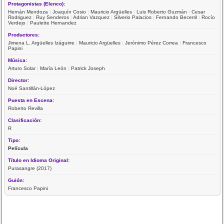
Protagonistas (Elenco):
Hernán Mendoza
|
Joaquín Cosio
|
Mauricio Argüelles
|
Luis Roberto Guzmán
|
Cesar
Rodriguez
|
Ruy Senderos
|
Adrian Vazquez
|
Silverio Palacios
|
Fernando Becerril
|
Rocío
Verdejo
|
Paulette Hernandez
Productores:
Jimena L. Argüelles Izáguirre
|
Mauricio Argüelles
|
Jerónimo Pérez Correa
|
Francesco
Papini
Música:
Arturo Solar
|
María León
|
Patrick Joseph
Director:
Noé Santillán-López
Puesta en Escena:
Roberto Revilla
Clasificación:
R
Tipo:
Película
Título en Idioma Original:
Purasangre (2017)
Guión:
Francesco Papini