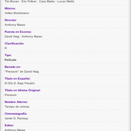
Tim Bevan
|
Eric Fellner
|
Cass Marks
|
Lucas Webb
Música:
Volker Bertelmann
Director:
Anthony Maras
Puesta en Escena:
David Haig
|
Anthony Maras
Clasificación:
R
Tipo:
Película
Basado en:
"Pressure" de David Haig
Título en Español:
El Día D: Bajo Presión
Título en Idioma Original:
Pressure
Nombre Alterno:
Tiempo de victoria
Cinematografía:
Jamie D. Ramsay
Editor:
Anthony Maras