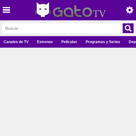
Canales de TV
Estrenos
Películas
Programas y Series
Dep