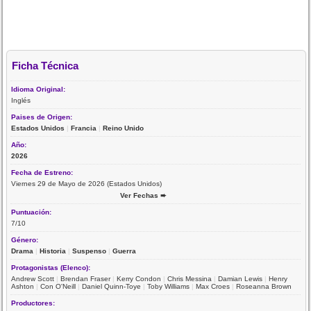
Ficha Técnica
Idioma Original:
Inglés
Paises de Origen:
Estados Unidos
|
Francia
|
Reino Unido
Año:
2026
Fecha de Estreno:
Viernes 29 de Mayo de 2026 (Estados Unidos)
Ver Fechas ➨
Puntuación:
7/10
Género:
Drama
|
Historia
|
Suspenso
|
Guerra
Protagonistas (Elenco):
Andrew Scott
|
Brendan Fraser
|
Kerry Condon
|
Chris Messina
|
Damian Lewis
|
Henry
Ashton
|
Con O'Neill
|
Daniel Quinn-Toye
|
Toby Williams
|
Max Croes
|
Roseanna Brown
Productores: