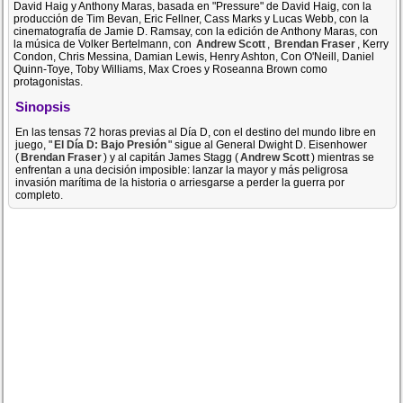
David Haig y Anthony Maras, basada en "Pressure" de David Haig, con la
producción de Tim Bevan, Eric Fellner, Cass Marks y Lucas Webb, con la
cinematografía de Jamie D. Ramsay, con la edición de Anthony Maras, con
la música de Volker Bertelmann, con
Andrew Scott
,
Brendan Fraser
, Kerry
Condon, Chris Messina, Damian Lewis, Henry Ashton, Con O'Neill, Daniel
Quinn-Toye, Toby Williams, Max Croes y Roseanna Brown como
protagonistas.
Sinopsis
En las tensas 72 horas previas al Día D, con el destino del mundo libre en
juego, "
El Día D: Bajo Presión
" sigue al General Dwight D. Eisenhower
(
Brendan Fraser
) y al capitán James Stagg (
Andrew Scott
) mientras se
enfrentan a una decisión imposible: lanzar la mayor y más peligrosa
invasión marítima de la historia o arriesgarse a perder la guerra por
completo.