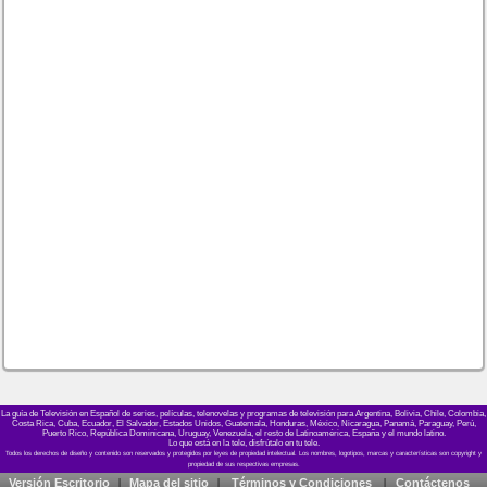
La guía de Televisión en Español de series, películas, telenovelas y programas de televisión para Argentina, Bolivia, Chile, Colombia,
Costa Rica, Cuba, Ecuador, El Salvador, Estados Unidos, Guatemala, Honduras, México, Nicaragua, Panamá, Paraguay, Perú,
Puerto Rico, República Dominicana, Uruguay, Venezuela, el resto de Latinoamérica, España y el mundo latino.
Lo que está en la tele, disfrútalo en tu tele.
Versión Escritorio
Mapa del sitio
Términos y Condiciones
Contáctenos
|
|
|