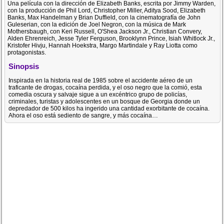
Una película con la dirección de Elizabeth Banks, escrita por Jimmy Warden,
con la producción de Phil Lord, Christopher Miller, Aditya Sood, Elizabeth
Banks, Max Handelman y Brian Duffield, con la cinematografía de John
Guleserian, con la edición de Joel Negron, con la música de Mark
Mothersbaugh, con Keri Russell, O'Shea Jackson Jr., Christian Convery,
Alden Ehrenreich, Jesse Tyler Ferguson, Brooklynn Prince, Isiah Whitlock Jr.,
Kristofer Hivju, Hannah Hoekstra, Margo Martindale y Ray Liotta como
protagonistas.
Sinopsis
Inspirada en la historia real de 1985 sobre el accidente aéreo de un
traficante de drogas, cocaína perdida, y el oso negro que la comió, esta
comedia oscura y salvaje sigue a un excéntrico grupo de policías,
criminales, turistas y adolescentes en un bosque de Georgia donde un
depredador de 500 kilos ha ingerido una cantidad exorbitante de cocaína.
Ahora el oso está sediento de sangre, y más cocaína…