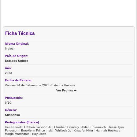
Ficha Técnica
Idioma Original:
Inglés
País de Origen:
Estados Unidos
Año:
2023
Fecha de Estreno:
Viernes 24 de Febrero de 2023 (Estados Unidos)
Ver Fechas ➨
Puntuación:
6/10
Género:
Suspenso
Protagonistas (Elenco):
Keri Russell
|
O'Shea Jackson Jr.
|
Christian Convery
|
Alden Ehrenreich
|
Jesse Tyler
Ferguson
|
Brooklynn Prince
|
Isiah Whitlock Jr.
|
Kristofer Hivju
|
Hannah Hoekstra
|
Margo Martindale
|
Ray Liotta