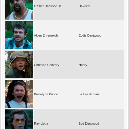
O'Shea Jackson Jr.
Daveed
Alden Ehrenreich
Eddie Dentwood
Christian Convery
Henry
Brooklynn Prince
La Hija de Sari
Ray Liotta
Syd Dentwood