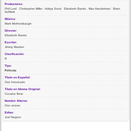
Productores:
Phil Lord
|
Christopher Miller
|
Aditya Sood
|
Elizabeth Banks
|
Max Handelman
|
Brian
Duffield
Música:
Mark Mothersbaugh
Director:
Elizabeth Banks
Escritor:
Jimmy Warden
Clasificación:
R
Tipo:
Película
Título en Español:
Oso Intoxicado
Título en Idioma Original:
Cocaine Bear
Nombre Alterno:
Oso vicioso
Editor:
Joel Negron