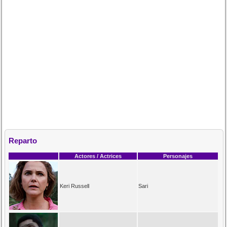
Reparto
Actores / Actrices
Personajes
Keri Russell
Sari