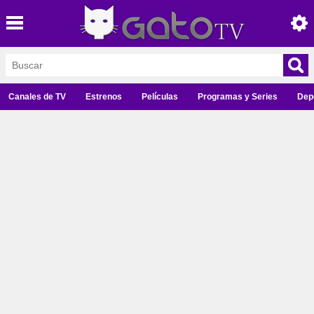
Canales de TV
Estrenos
Películas
Programas y Series
Dep