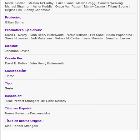
Nicole Kidman
|
Melissa McCarthy
|
Luke Evans
|
Melvin Gregg
|
Samara Weaving
|
Michael Shannon
|
Asher Keddie
|
Grace Van Patten
|
Manny Jacinto
|
Tiffany Boone
|
Regina Hall
|
Bobby Cannavale
Productor:
Gillian Bohrer
Productores Ejecutivos:
David E. Kelley
|
John Henry Butterworth
|
Nicole Kidman
|
Per Saari
|
Bruna Papandrea
|
Steve Hutensky
|
Jodi Matterson
|
Melissa McCarthy
|
Liane Moriarty
|
Jonathan Levine
Director:
Jonathan Levine
Creado Por:
David E. Kelley
|
John Henry Butterworth
Clasificación:
TV-MA
Tipo:
Serie
Basado en:
"Nine Perfect Strangers" de Liane Moriarty
Título en Español:
Nueve Perfectos Desconocidos
Título en Idioma Original:
Nine Perfect Strangers