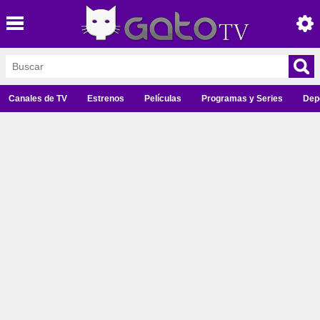
Canales de TV
Estrenos
Películas
Programas y Series
Dep