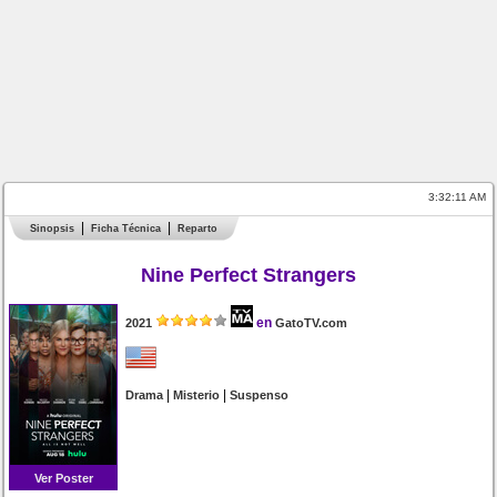
3:32:11 AM
Sinopsis
Ficha Técnica
Reparto
Nine Perfect Strangers
en
2021
GatoTV.com
|
|
Drama
Misterio
Suspenso
Ver Poster