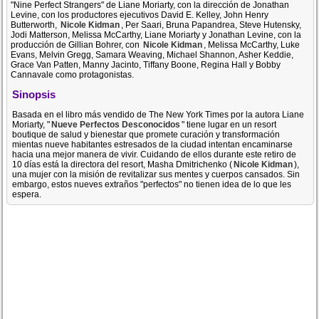
"Nine Perfect Strangers" de Liane Moriarty, con la dirección de Jonathan
Levine, con los productores ejecutivos David E. Kelley, John Henry
Butterworth,
Nicole Kidman
, Per Saari, Bruna Papandrea, Steve Hutensky,
Jodi Matterson, Melissa McCarthy, Liane Moriarty y Jonathan Levine, con la
producción de Gillian Bohrer, con
Nicole Kidman
, Melissa McCarthy, Luke
Evans, Melvin Gregg, Samara Weaving, Michael Shannon, Asher Keddie,
Grace Van Patten, Manny Jacinto, Tiffany Boone, Regina Hall y Bobby
Cannavale como protagonistas.
Sinopsis
Basada en el libro más vendido de The New York Times por la autora Liane
Moriarty, "
Nueve Perfectos Desconocidos
" tiene lugar en un resort
boutique de salud y bienestar que promete curación y transformación
mientas nueve habitantes estresados de la ciudad intentan encaminarse
hacia una mejor manera de vivir. Cuidando de ellos durante este retiro de
10 días está la directora del resort, Masha Dmitrichenko (
Nicole Kidman
),
una mujer con la misión de revitalizar sus mentes y cuerpos cansados. Sin
embargo, estos nueves extraños "perfectos" no tienen idea de lo que les
espera.