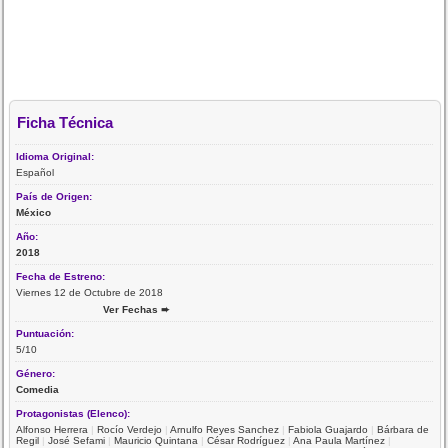
Ficha Técnica
Idioma Original:
Español
País de Origen:
México
Año:
2018
Fecha de Estreno:
Viernes 12 de Octubre de 2018
Ver Fechas ➨
Puntuación:
5/10
Género:
Comedia
Protagonistas (Elenco):
Alfonso Herrera
|
Rocío Verdejo
|
Arnulfo Reyes Sanchez
|
Fabiola Guajardo
|
Bárbara de
Regil
|
José Sefami
|
Mauricio Quintana
|
César Rodríguez
|
Ana Paula Martínez
|