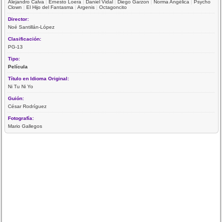
Alejandro Calva
|
Ernesto Loera
|
Daniel Vidal
|
Diego Garzon
|
Norma Angélica
|
Psycho
Clown
|
El Hijo del Fantasma
|
Argenis
|
Octagoncito
Director:
Noé Santillán-López
Clasificación:
PG-13
Tipo:
Película
Título en Idioma Original:
Ni Tu Ni Yo
Guión:
César Rodríguez
Fotografía:
Mario Gallegos