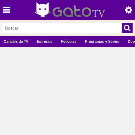
Canales de TV
Estrenos
Películas
Programas y Series
Dep