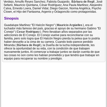
Verdejo, Arnulfo Reyes Sanchez, Fabiola Guajardo,
Bárbara de Regil
, José
Sefami, Mauricio Quintana, César Rodríguez, Ana Paula Martínez, Alejandro
Calva, Ernesto Loera, Daniel Vidal, Diego Garzon, Norma Angélica, Psycho
Clown, el Hijo del Fantasma, Argenis y Octagoncito como protagonistas.
Sinopsis
Guadalupe Martínez "El Halcón Negro" (
Mauricio Argüelles
), era el
luchador más famoso del país, gracias el apoyo de su hermano Gabino "El
Conejo" (
Cesar Rodriguez
). Pero llevaban años separados por las
adicciones de El Conejo. El Conejo vuelve para reconciliarse con su
familia, pero solo logra que El Halcón Negro pierda la pelea que lo podría
haber devuelto a la cima de su carrera. Cuando todo parece perdido
Miranda (
Bárbara de Regil
), la Dueña de la lucha independiente, les
ofrece la oportunidad de su vida, con la condición de que trabajen
nuevamente juntos. Al comenzar a trabajar juntos se darán cuenta de que
las cosas no son como les habían prometido y que tendrá que trabajar en
equipo para recuperar su nombre y prestigio.