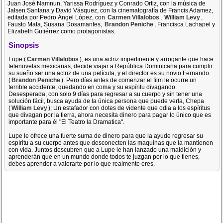
Juan José Namnun, Yarissa Rodríguez y Conrado Ortiz, con la música de
Jalsen Santana y David Vásquez, con la cinematografía de Francis Adamez,
editada por Pedro Ángel López, con
Carmen Villalobos
,
William Levy
,
Fausto Mata, Susana Dosamantes,
Brandon Peniche
, Francisca Lachapel y
Elizabeth Gutiérrez como protagonistas.
Sinopsis
Lupe (
Carmen Villalobos
), es una actriz impertinente y arrogante que hace
telenovelas mexicanas, decide viajar a República Dominicana para cumplir
su sueño ser una actriz de una película, y el director es su novio Fernando
(
Brandon Peniche
). Pero días antes de comenzar el film le ocurre un
terrible accidente, quedando en coma y su espíritu divagando.
Desesperada, con solo 9 días para regresar a su cuerpo y sin tener una
solución fácil, busca ayuda de la única persona que puede verla, Chepa
(
William Levy
); Un estafador con dotes de vidente que odia a los espíritus
que divagan por la tierra, ahora necesita dinero para pagar lo único que es
importante para él "El Teatro la Dramatica".
Lupe le ofrece una fuerte suma de dinero para que la ayude regresar su
espíritu a su cuerpo antes que desconecten las maquinas que la mantienen
con vida. Juntos descubren que a Lupe le han lanzado una maldición y
aprenderán que en un mundo donde todos te juzgan por lo que tienes,
debes aprender a valorarte por lo que realmente eres.