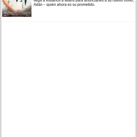
llega a visitarlos a Miami para anunciarles a su nuevo novio,
Adán – quien ahora es su prometido.