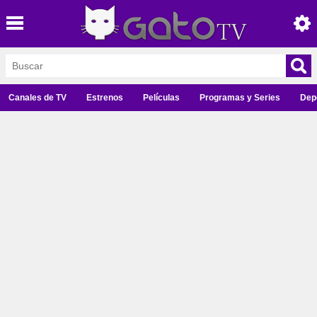
Canales de TV
Estrenos
Películas
Programas y Series
Dep