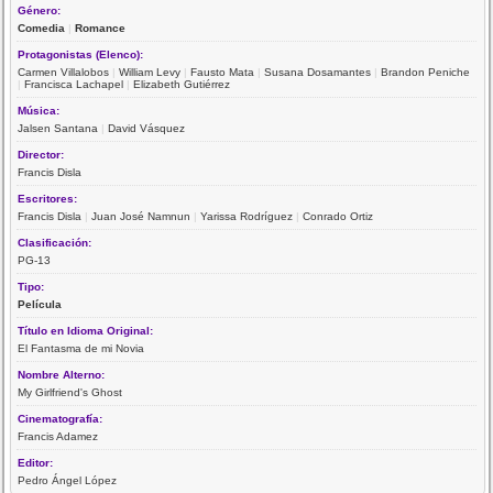
Género:
Comedia
|
Romance
Protagonistas (Elenco):
Carmen Villalobos
|
William Levy
|
Fausto Mata
|
Susana Dosamantes
|
Brandon Peniche
|
Francisca Lachapel
|
Elizabeth Gutiérrez
Música:
Jalsen Santana
|
David Vásquez
Director:
Francis Disla
Escritores:
Francis Disla
|
Juan José Namnun
|
Yarissa Rodríguez
|
Conrado Ortiz
Clasificación:
PG-13
Tipo:
Película
Título en Idioma Original:
El Fantasma de mi Novia
Nombre Alterno:
My Girlfriend's Ghost
Cinematografía:
Francis Adamez
Editor:
Pedro Ángel López