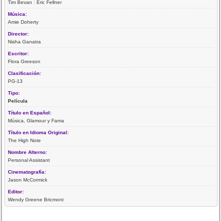
Tim Bevan
|
Eric Fellner
Música:
Amie Doherty
Director:
Nisha Ganatra
Escritor:
Flora Greeson
Clasificación:
PG-13
Tipo:
Película
Título en Español:
Música, Glamour y Fama
Título en Idioma Original:
The High Note
Nombre Alterno:
Personal Assistant
Cinematografía:
Jason McCormick
Editor:
Wendy Greene Bricmont