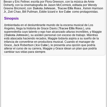
Bevan y Eric Fellner, escrita por Flora Greeson, con la música de Amie
Doherty, con la cinematografía de Jason McCormick, editada por Wendy
Greene Bricmont, con
Dakota Johnson
,
Tracee Ellis Ross
, Kelvin Harrison
Jr., Zoë Chao, Bill Pullman, Eddie Izzard e
Ice Cube
como protagonistas.
Sinopsis
Ambientada en el deslumbrante mundo de la escena musical de Los
Ángeles, llega la historia de Grace Davis (
Tracee Ellis Ross
), una
superestrella cuyo talento y ego han alcanzado alturas increíbles, y Maggie
(
Dakota Johnson
), su asisten personal con exceso de trabajo. Mientras
está atascada haciendo recados, Maggie todavía aspira a su sueño de la
infancia de convertirse en productora musical. Cuando el manager de
Grace, Jack Robertson (
Ice Cube
), le presenta una opción que podría
alterar el curso de su carrera, Maggie y Grace idean un plan que podría
cambiar sus vidas para siempre.