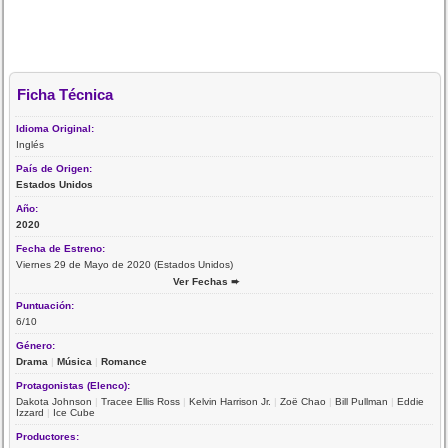
Ficha Técnica
Idioma Original:
Inglés
País de Origen:
Estados Unidos
Año:
2020
Fecha de Estreno:
Viernes 29 de Mayo de 2020 (Estados Unidos)
Ver Fechas ➨
Puntuación:
6/10
Género:
Drama
|
Música
|
Romance
Protagonistas (Elenco):
Dakota Johnson
|
Tracee Ellis Ross
|
Kelvin Harrison Jr.
|
Zoë Chao
|
Bill Pullman
|
Eddie
Izzard
|
Ice Cube
Productores: