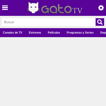
Canales de TV
Estrenos
Películas
Programas y Series
Dep