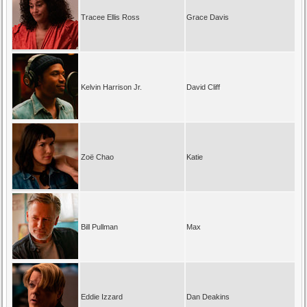
Tracee Ellis Ross
Grace Davis
Kelvin Harrison Jr.
David Cliff
Zoë Chao
Katie
Bill Pullman
Max
Eddie Izzard
Dan Deakins