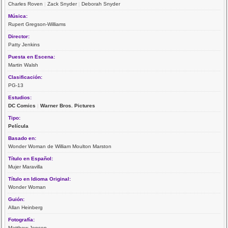
Charles Roven
|
Zack Snyder
|
Deborah Snyder
Música:
Rupert Gregson-Williams
Director:
Patty Jenkins
Puesta en Escena:
Martin Walsh
Clasificación:
PG-13
Estudios:
DC Comics
|
Warner Bros. Pictures
Tipo:
Película
Basado en:
Wonder Woman de William Moulton Marston
Título en Español:
Mujer Maravilla
Título en Idioma Original:
Wonder Woman
Guión:
Allan Heinberg
Fotografía:
Matthew Jensen