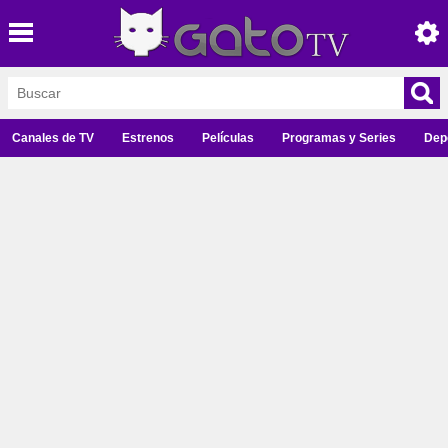
Canales de TV
Estrenos
Películas
Programas y Series
Dep