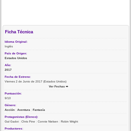
Ficha Técnica
Idioma Original:
Inglés
País de Origen:
Estados Unidos
Año:
2017
Fecha de Estreno:
Viernes 2 de Junio de 2017 (Estados Unidos)
Ver Fechas ➨
Puntuación:
9/10
Género:
Acción
|
Aventura
|
Fantasía
Protagonistas (Elenco):
Gal Gadot
|
Chris Pine
|
Connie Nielsen
|
Robin Wright
Productores: