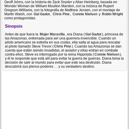
Geoff Johns, con la historia de Zack Snyder y Allan Heinberg, basada en
Wonder Woman de William Moulton Marston, con la música de Rupert
Gregson-Williams, con la fotografía de Matthew Jensen, con el montaje de
Martin Walsh, con
Gal Gadot
,
Chris Pine
,
Connie Nielsen
y
Robin Wright
como protagonistas.
Sinopsis
Antes de que fuera la
Mujer Maravilla
, era Diana (
Gal Gadot
), princesa de
las Amazonas, entrenada para ser una guerrera invencible. Cuando un
piloto americano se estrella en sus costas, ella salta al agua para rescatar
al piloto llamado Steve Trevor (
Chris Pine
). Cuando las Amazonas se dan
cuenta que están siendo invadidas, el aviador y ellas entran en combate
contra ellos. Steve es interrogado por la reina Hippolyta (
Connie Nielsen
),
y él le responde que está allí para evitar la guerra de guerras. Diana toma la
decisión de salir al mundo para evitar que este sea destruido. Diana
descubrirá sus plenos poderes … y su verdadero destino.