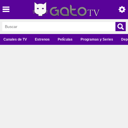
Canales de TV
Estrenos
Películas
Programas y Series
Dep