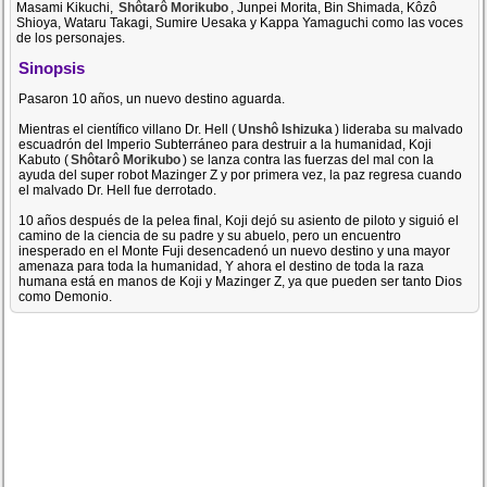
Masami Kikuchi,
Shôtarô Morikubo
, Junpei Morita, Bin Shimada, Kôzô
Shioya, Wataru Takagi, Sumire Uesaka y Kappa Yamaguchi como las voces
de los personajes.
Sinopsis
Pasaron 10 años, un nuevo destino aguarda.
Mientras el científico villano Dr. Hell (
Unshô Ishizuka
) lideraba su malvado
escuadrón del Imperio Subterráneo para destruir a la humanidad, Koji
Kabuto (
Shôtarô Morikubo
) se lanza contra las fuerzas del mal con la
ayuda del super robot Mazinger Z y por primera vez, la paz regresa cuando
el malvado Dr. Hell fue derrotado.
10 años después de la pelea final, Koji dejó su asiento de piloto y siguió el
camino de la ciencia de su padre y su abuelo, pero un encuentro
inesperado en el Monte Fuji desencadenó un nuevo destino y una mayor
amenaza para toda la humanidad, Y ahora el destino de toda la raza
humana está en manos de Koji y Mazinger Z, ya que pueden ser tanto Dios
como Demonio.