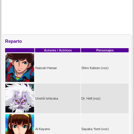
Reparto
Actores / Actrices
Personajes
Natsuki Hanae
Shiro Kabuto (voz)
Unshô Ishizuka
Dr. Hell (voz)
Ai Kayano
Sayaka Yumi (voz)