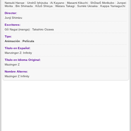
Natsuki Hanae
|
Unshô Ishizuka
|
Ai Kayano
|
Masami Kikuchi
|
Shôtarô Morikubo
|
Junpei
Morita
|
Bin Shimada
|
Kôzô Shioya
|
Wataru Takagi
|
Sumire Uesaka
|
Kappa Yamaguchi
Director:
Junji Shimizu
Escritores:
Gô Nagai (manga)
|
Takahiro Ozawa
Tipo:
Animación
|
Película
Título en Español:
Manzinger Z: Infinity
Título en Idioma Original:
Mazinger Z
Nombre Alterno:
Mazinger Z Infinity