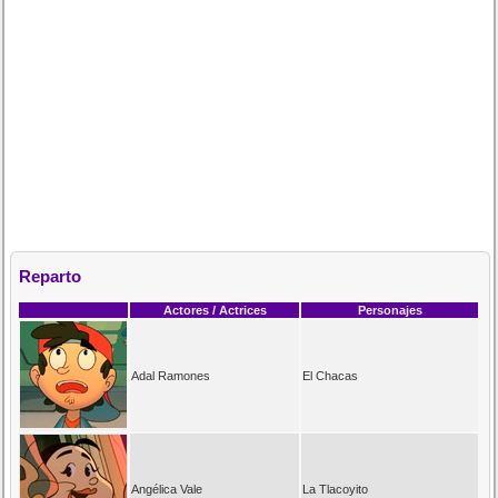
Reparto
Actores / Actrices
Personajes
Adal Ramones
El Chacas
Angélica Vale
La Tlacoyito