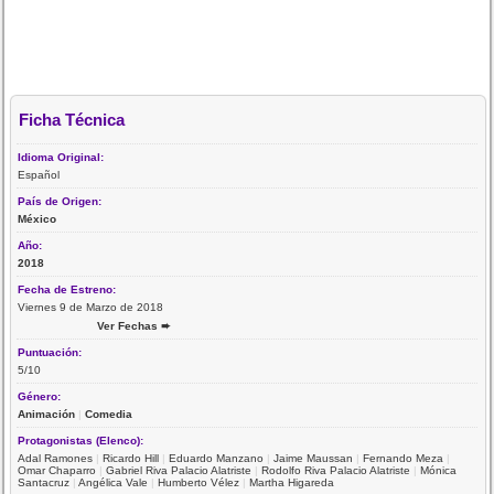
Ficha Técnica
Idioma Original:
Español
País de Origen:
México
Año:
2018
Fecha de Estreno:
Viernes 9 de Marzo de 2018
Ver Fechas ➨
Puntuación:
5/10
Género:
Animación
|
Comedia
Protagonistas (Elenco):
Adal Ramones
|
Ricardo Hill
|
Eduardo Manzano
|
Jaime Maussan
|
Fernando Meza
|
Omar Chaparro
|
Gabriel Riva Palacio Alatriste
|
Rodolfo Riva Palacio Alatriste
|
Mónica
Santacruz
|
Angélica Vale
|
Humberto Vélez
|
Martha Higareda