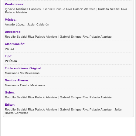
Productores:
Ignacio Martínez Casares
|
Gabriel Enrique Riva Palacio Alatriste
|
Rodolfo Sealtiel Riva
Palacio Alatriste
Música:
Amado López
|
Javier Calderón
Directores:
Rodolfo Sealtiel Riva Palacio Alatriste
|
Gabriel Enrique Riva Palacio Alatriste
Clasificación:
PG-13
Tipo:
Película
Título en Idioma Original:
Marcianos Vs Mexicanos
Nombre Alterno:
Marcianos Contra Mexicanos
Guión:
Rodolfo Sealtiel Riva Palacio Alatriste
|
Gabriel Enrique Riva Palacio Alatriste
Editor:
Rodolfo Sealtiel Riva Palacio Alatriste
|
Gabriel Enrique Riva Palacio Alatriste
|
Julián
Rivera Contreras