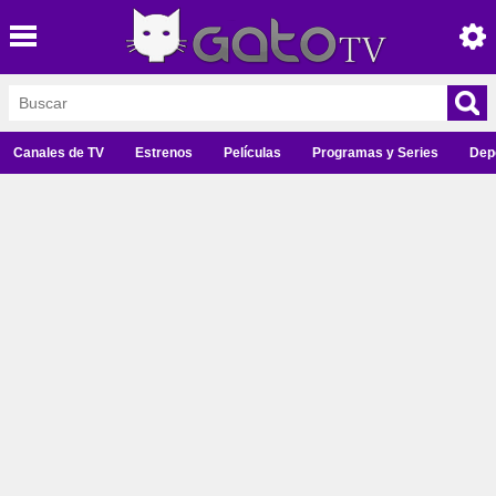
Canales de TV
Estrenos
Películas
Programas y Series
Dep