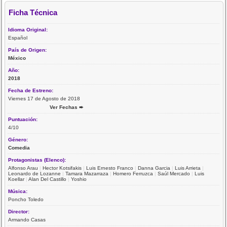
Ficha Técnica
Idioma Original:
Español
País de Origen:
México
Año:
2018
Fecha de Estreno:
Viernes 17 de Agosto de 2018
Ver Fechas ➨
Puntuación:
4/10
Género:
Comedia
Protagonistas (Elenco):
Alfonso Arau
|
Hector Kotsifakis
|
Luis Ernesto Franco
|
Danna Garcia
|
Luis Arrieta
|
Leonardo de Lozanne
|
Tamara Mazarraza
|
Homero Ferruzca
|
Saúl Mercado
|
Luis
Koellar
|
Alan Del Castillo
|
Yoshio
Música:
Poncho Toledo
Director:
Armando Casas