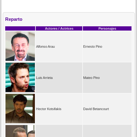
Reparto
Actores / Actrices
Personajes
Alfonso Arau
Ernesto Pino
Luis Arrieta
Mateo Pino
Hector Kotsifakis
David Betancourt