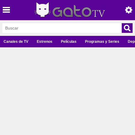
Canales de TV
Estrenos
Películas
Programas y Series
Dep