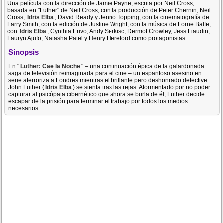
Una película con la dirección de Jamie Payne, escrita por Neil Cross,
basada en "Luther" de Neil Cross, con la producción de Peter Chernin, Neil
Cross,
Idris Elba
, David Ready y Jenno Topping, con la cinematografía de
Larry Smith, con la edición de Justine Wright, con la música de Lorne Balfe,
con
Idris Elba
, Cynthia Erivo, Andy Serkisc, Dermot Crowley, Jess Liaudin,
Lauryn Ajufo, Natasha Patel y Henry Hereford como protagonistas.
Sinopsis
En "
Luther: Cae la Noche
" – una continuación épica de la galardonada
saga de televisión reimaginada para el cine – un espantoso asesino en
serie aterroriza a Londres mientras el brillante pero deshonrado detective
John Luther (
Idris Elba
) se sienta tras las rejas. Atormentado por no poder
capturar al psicópata cibernético que ahora se burla de él, Luther decide
escapar de la prisión para terminar el trabajo por todos los medios
necesarios.