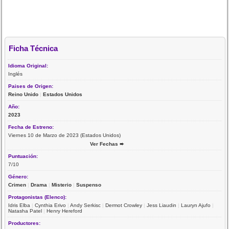
Ficha Técnica
Idioma Original:
Inglés
Paises de Origen:
Reino Unido
|
Estados Unidos
Año:
2023
Fecha de Estreno:
Viernes 10 de Marzo de 2023 (Estados Unidos)
Ver Fechas ➨
Puntuación:
7/10
Género:
Crimen
|
Drama
|
Misterio
|
Suspenso
Protagonistas (Elenco):
Idris Elba
|
Cynthia Erivo
|
Andy Serkisc
|
Dermot Crowley
|
Jess Liaudin
|
Lauryn Ajufo
|
Natasha Patel
|
Henry Hereford
Productores: