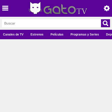
Canales de TV
Estrenos
Películas
Programas y Series
Dep