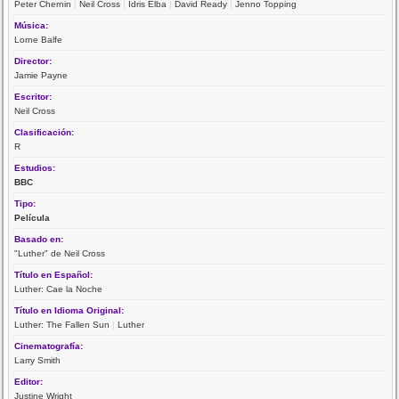
Peter Chernin
|
Neil Cross
|
Idris Elba
|
David Ready
|
Jenno Topping
Música:
Lorne Balfe
Director:
Jamie Payne
Escritor:
Neil Cross
Clasificación:
R
Estudios:
BBC
Tipo:
Película
Basado en:
"Luther" de Neil Cross
Título en Español:
Luther: Cae la Noche
Título en Idioma Original:
Luther: The Fallen Sun
|
Luther
Cinematografía:
Larry Smith
Editor:
Justine Wright