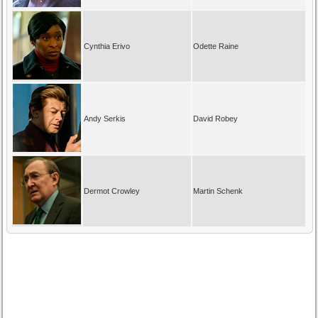
Cynthia Erivo
Odette Raine
Andy Serkis
David Robey
Dermot Crowley
Martin Schenk