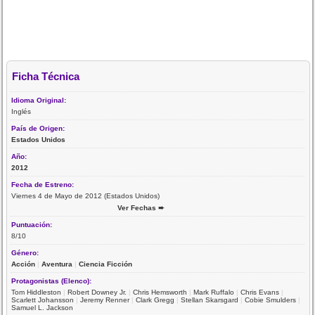
Ficha Técnica
Idioma Original:
Inglés
País de Origen:
Estados Unidos
Año:
2012
Fecha de Estreno:
Viernes 4 de Mayo de 2012 (Estados Unidos)
Ver Fechas ➨
Puntuación:
8/10
Género:
Acción
|
Aventura
|
Ciencia Ficción
Protagonistas (Elenco):
Tom Hiddleston
|
Robert Downey Jr.
|
Chris Hemsworth
|
Mark Ruffalo
|
Chris Evans
|
Scarlett Johansson
|
Jeremy Renner
|
Clark Gregg
|
Stellan Skarsgard
|
Cobie Smulders
|
Samuel L. Jackson