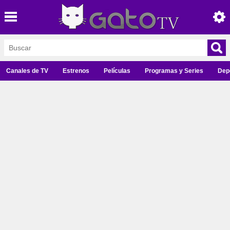
Canales de TV
Estrenos
Películas
Programas y Series
Dep