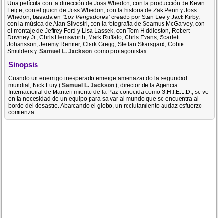
Una película con la dirección de Joss Whedon, con la producción de Kevin
Feige, con el guion de Joss Whedon, con la historia de Zak Penn y Joss
Whedon, basada en
"Los Vengadores"
creado por Stan Lee y Jack Kirby,
con la música de Alan Silvestri, con la fotografía de Seamus McGarvey, con
el montaje de Jeffrey Ford y Lisa Lassek, con Tom Hiddleston, Robert
Downey Jr., Chris Hemsworth, Mark Ruffalo, Chris Evans, Scarlett
Johansson, Jeremy Renner, Clark Gregg, Stellan Skarsgard, Cobie
Smulders y
Samuel L. Jackson
como protagonistas.
Sinopsis
Cuando un enemigo inesperado emerge amenazando la seguridad
mundial, Nick Fury (
Samuel L. Jackson
), director de la Agencia
Internacional de Mantenimiento de la Paz conocida como S.H.I.E.L.D., se ve
en la necesidad de un equipo para salvar al mundo que se encuentra al
borde del desastre. Abarcando el globo, un reclutamiento audaz esfuerzo
comienza.