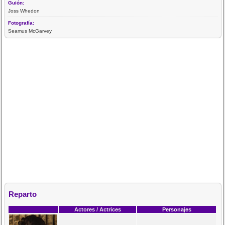
Guión:
Joss Whedon
Fotografía:
Seamus McGarvey
Reparto
Actores / Actrices
Personajes