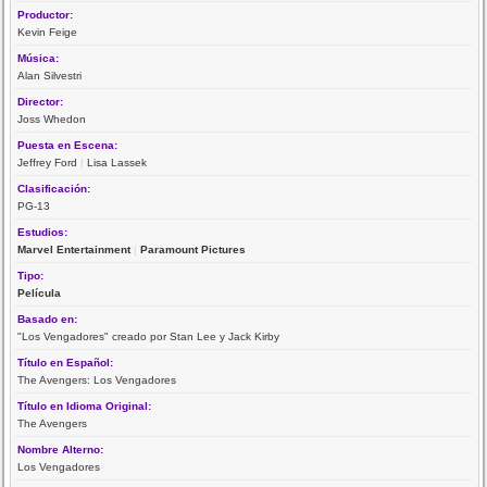
Productor:
Kevin Feige
Música:
Alan Silvestri
Director:
Joss Whedon
Puesta en Escena:
Jeffrey Ford
|
Lisa Lassek
Clasificación:
PG-13
Estudios:
Marvel Entertainment
|
Paramount Pictures
Tipo:
Película
Basado en:
"Los Vengadores" creado por Stan Lee y Jack Kirby
Título en Español:
The Avengers: Los Vengadores
Título en Idioma Original:
The Avengers
Nombre Alterno:
Los Vengadores