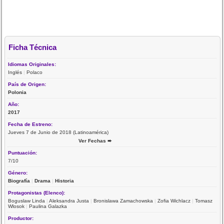
Ficha Técnica
Idiomas Originales:
Inglés
|
Polaco
País de Origen:
Polonia
Año:
2017
Fecha de Estreno:
Jueves 7 de Junio de 2018 (Latinoamérica)
Ver Fechas ➨
Puntuación:
7/10
Género:
Biografía
|
Drama
|
Historia
Protagonistas (Elenco):
Boguslaw Linda
|
Aleksandra Justa
|
Bronislawa Zamachowska
|
Zofia Wichlacz
|
Tomasz
Wlosok
|
Paulina Galazka
Productor: