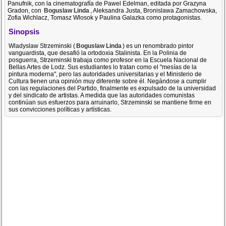
Panufnik, con la cinematografía de Pawel Edelman, editada por Grazyna
Gradon, con
Boguslaw Linda
, Aleksandra Justa, Bronislawa Zamachowska,
Zofia Wichlacz, Tomasz Wlosok y Paulina Galazka como protagonistas.
Sinopsis
Wladyslaw Strzeminski (
Boguslaw Linda
) es un renombrado pintor
vanguardista, que desafió la ortodoxia Stalinista. En la Polinia de
posguerra, Strzeminski trabaja como profesor en la Escuela Nacional de
Bellas Artes de Lodz. Sus estudiantes lo tratan como el "mesías de la
pintura moderna", pero las autoridades universitarias y el Ministerio de
Cultura tienen una opinión muy diferente sobre él. Negándose a cumplir
con las regulaciones del Partido, finalmente es expulsado de la universidad
y del sindicato de artistas. A medida que las autoridades comunistas
continúan sus esfuerzos para arruinarlo, Strzeminski se mantiene firme en
sus convicciones políticas y artísticas.