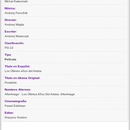
Michal Kwiecinski
Música:
Andrzej Panufnik
Director:
Andrzej Wajda
Escritor:
Andrzej Mularczyk
Clasificación:
PG-13
Tipo:
Película
Título en Español:
Los Últimos años del Artista
Título en Idioma Original:
Powidoki
Nombres Alternos:
Afterimage
|
Los Últimos Años Del Artista: Afterimage
Cinematografía:
Pawel Edelman
Editor:
Grazyna Gradon