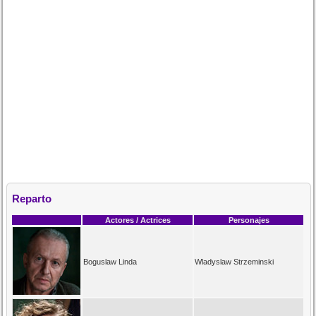
Reparto
Actores / Actrices
Personajes
Boguslaw Linda
Wladyslaw Strzeminski