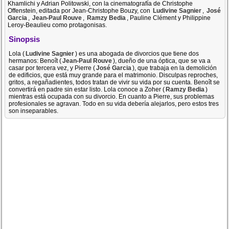
Khamlichi y Adrian Politowski, con la cinematografía de Christophe
Offenstein, editada por Jean-Christophe Bouzy, con
Ludivine Sagnier
,
José
Garcia
,
Jean-Paul Rouve
,
Ramzy Bedia
, Pauline Clément y Philippine
Leroy-Beaulieu como protagonisas.
Sinopsis
Lola (
Ludivine Sagnier
) es una abogada de divorcios que tiene dos
hermanos: Benoît (
Jean-Paul Rouve
), dueño de una óptica, que se va a
casar por tercera vez, y Pierre (
José Garcia
), que trabaja en la demolición
de edificios, que está muy grande para el matrimonio. Disculpas reproches,
gritos, a regañadientes, todos tratan de vivir su vida por su cuenta. Benoît se
convertirá en padre sin estar listo. Lola conoce a Zoher (
Ramzy Bedia
)
mientras está ocupada con su divorcio. En cuanto a Pierre, sus problemas
profesionales se agravan. Todo en su vida debería alejarlos, pero estos tres
son inseparables.