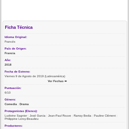
Ficha Técnica
Idioma Original:
Francés
País de Origen:
Francia
Año:
2018
Fecha de Estreno:
Viernes 9 de Agosto de 2019 (Latinoamérica)
Ver Fechas ➨
Puntuación:
6/10
Género:
Comedia
|
Drama
Protagonistas (Elenco):
Ludivine Sagnier
|
José Garcia
|
Jean-Paul Rouve
|
Ramzy Bedia
|
Pauline Clément
|
Philippine Leroy-Beaulieu
Productores: