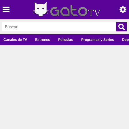
Canales de TV
Estrenos
Películas
Programas y Series
Dep