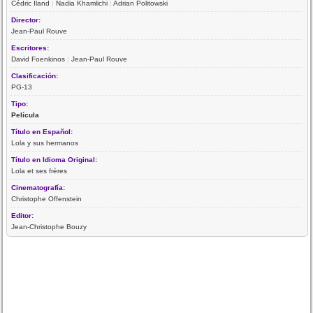
Cédric Iland
|
Nadia Khamlichi
|
Adrian Politowski
Director:
Jean-Paul Rouve
Escritores:
David Foenkinos
|
Jean-Paul Rouve
Clasificación:
PG-13
Tipo:
Película
Título en Español:
Lola y sus hermanos
Título en Idioma Original:
Lola et ses frères
Cinematografía:
Christophe Offenstein
Editor:
Jean-Christophe Bouzy