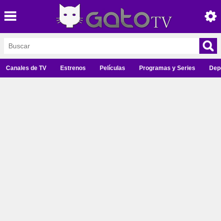
Canales de TV
Estrenos
Películas
Programas y Series
Dep