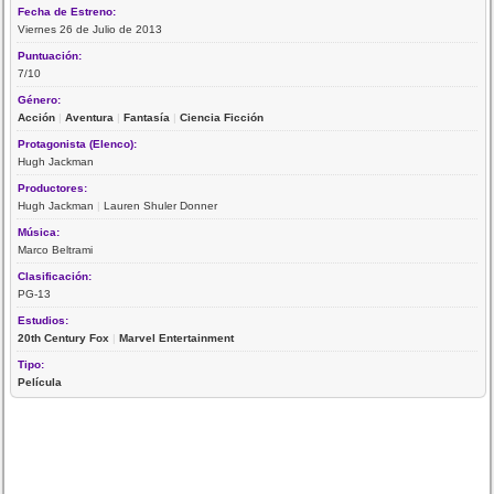
Fecha de Estreno:
Viernes 26 de Julio de 2013
Puntuación:
7/10
Género:
Acción
|
Aventura
|
Fantasía
|
Ciencia Ficción
Protagonista (Elenco):
Hugh Jackman
Productores:
Hugh Jackman
|
Lauren Shuler Donner
Música:
Marco Beltrami
Clasificación:
PG-13
Estudios:
20th Century Fox
|
Marvel Entertainment
Tipo:
Película