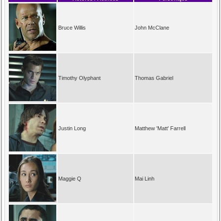
Bruce Willis
John McClane
Timothy Olyphant
Thomas Gabriel
Justin Long
Matthew 'Matt' Farrell
Maggie Q
Mai Linh