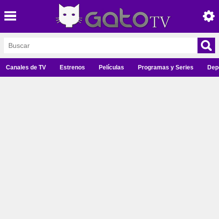
Canales de TV
Estrenos
Películas
Programas y Series
Dep