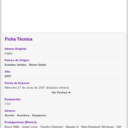
Ficha Técnica
Idioma Original:
Inglés
Paises de Origen:
Estados Unidos
|
Reino Unido
Año:
2007
Fecha de Estreno:
Miércoles 27 de Junio de 2007 (Estados Unidos)
Ver Fechas ➨
Puntuación:
7/10
Género:
Acción
|
Aventura
|
Suspenso
Protagonistas (Elenco):
Bruce Willis
|
Justin Long
|
Timothy Olyphant
|
Maggie Q
|
Mary-Elizabeth Winstead
|
Cliff