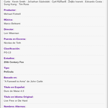
Curtis
|
Kevin Smith
|
Jonathan Sadowski
|
Cyril Raffaelli
|
Željko Ivanek
|
Edoardo Costa
|
Sung Kang
|
Tim Russ
Productor:
Michael Fottrell
Música:
Marco Beltrami
Director:
Len Wiseman
Puesta en Escena:
Nicolas de Toth
Clasificación:
PG-13
Estudios:
20th Century Fox
Tipo:
Película
Basado en:
"A Farewell to Arms" de John Carlin
Título en Español:
Duro de Matar 4.0
Título en Idioma Original:
Live Free or Die Hard
Nombres Alternos: