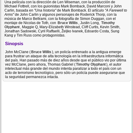
Una película con la dirección de Len Wiseman, con la producción de
Michael Fottrell, con los guionistas Mark Bomback, David Marconi y John
Carlin, basada en
"Una historia"
de Mark Bomback. El artículo
"A Farewell to
Arms"
de John Carlin y algunos personajes de Roderick Thorp, con la
música de Marco Beltrami, con la fotografía de Simon Duggan, con el
montaje de Nicolas de Toth, con
Bruce Willis
, Justin Long,
Timothy
Olyphant
, Maggie Q, Mary-Elizabeth Winstead, Cliff Curtis, Kevin Smith,
Jonathan Sadowski, Cyril Raffaelli, Željko Ivanek, Edoardo Costa, Sung
Kang y Tim Russ como protagonistas.
Sinopsis
John McClane (
Bruce Willis
), un policía entrenado a la antigua emerge
para frustrar un ataque de alta tecnología en la infraestructura informática
del país. Han pasado más de diez años desde que el público vio por última
vez McClane, pero ahora, Thomas Gabriel (
Timothy Olyphant
), el autor
intelectual más grande del mundo intenta paralizar a todo el país con un
acto de terrorismo tecnológico, pero sólo un policía puede asegurarse que
la seguridad permanezca intacta.