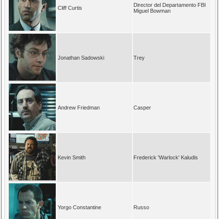
Director del Departamento FBI
Cliff Curtis
Miguel Bowman
Jonathan Sadowski
Trey
Andrew Friedman
Casper
Kevin Smith
Frederick 'Warlock' Kaludis
Yorgo Constantine
Russo