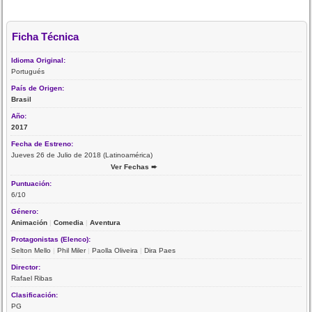
Ficha Técnica
Idioma Original:
Portugués
País de Origen:
Brasil
Año:
2017
Fecha de Estreno:
Jueves 26 de Julio de 2018 (Latinoamérica)
Ver Fechas ➨
Puntuación:
6/10
Género:
Animación
|
Comedia
|
Aventura
Protagonistas (Elenco):
Selton Mello
|
Phil Miler
|
Paolla Oliveira
|
Dira Paes
Director:
Rafael Ribas
Clasificación:
PG