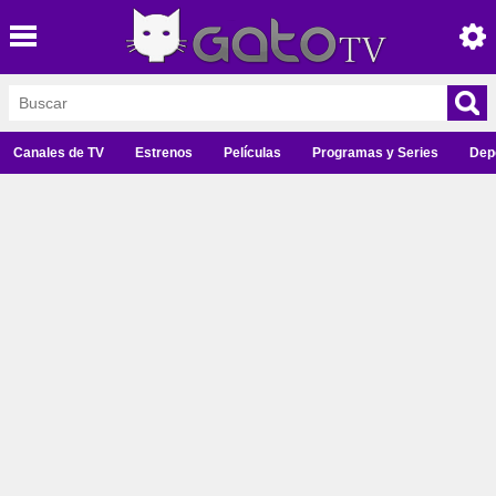
Canales de TV
Estrenos
Películas
Programas y Series
Dep