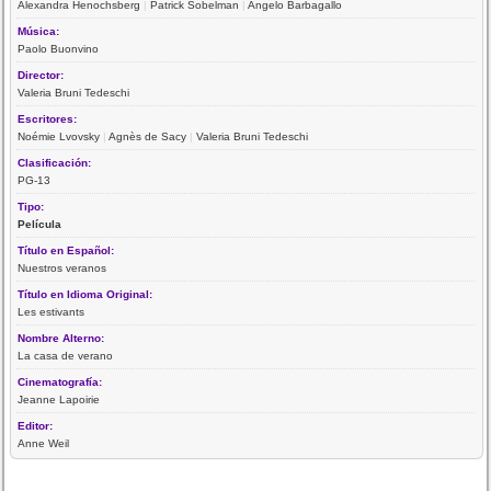
Alexandra Henochsberg
|
Patrick Sobelman
|
Angelo Barbagallo
Música:
Paolo Buonvino
Director:
Valeria Bruni Tedeschi
Escritores:
Noémie Lvovsky
|
Agnès de Sacy
|
Valeria Bruni Tedeschi
Clasificación:
PG-13
Tipo:
Película
Título en Español:
Nuestros veranos
Título en Idioma Original:
Les estivants
Nombre Alterno:
La casa de verano
Cinematografía:
Jeanne Lapoirie
Editor:
Anne Weil