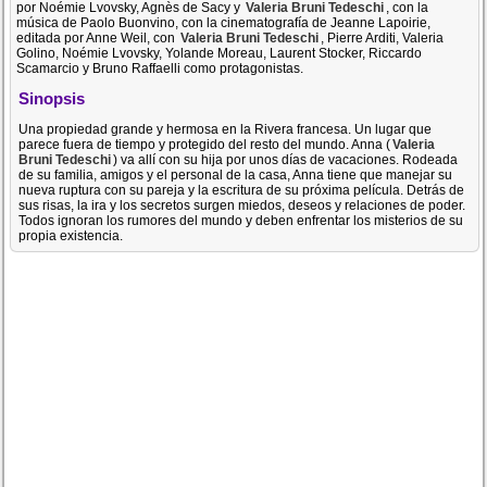
por Noémie Lvovsky, Agnès de Sacy y
Valeria Bruni Tedeschi
, con la
música de Paolo Buonvino, con la cinematografía de Jeanne Lapoirie,
editada por Anne Weil, con
Valeria Bruni Tedeschi
, Pierre Arditi, Valeria
Golino, Noémie Lvovsky, Yolande Moreau, Laurent Stocker, Riccardo
Scamarcio y Bruno Raffaelli como protagonistas.
Sinopsis
Una propiedad grande y hermosa en la Rivera francesa. Un lugar que
parece fuera de tiempo y protegido del resto del mundo. Anna (
Valeria
Bruni Tedeschi
) va allí con su hija por unos días de vacaciones. Rodeada
de su familia, amigos y el personal de la casa, Anna tiene que manejar su
nueva ruptura con su pareja y la escritura de su próxima película. Detrás de
sus risas, la ira y los secretos surgen miedos, deseos y relaciones de poder.
Todos ignoran los rumores del mundo y deben enfrentar los misterios de su
propia existencia.