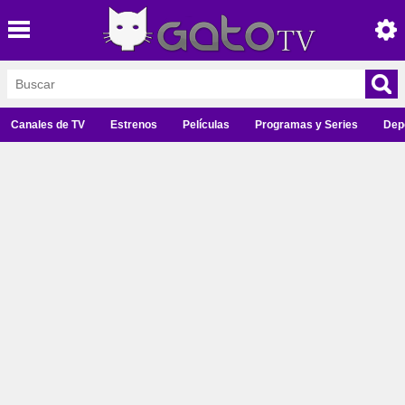
Canales de TV
Estrenos
Películas
Programas y Series
Dep