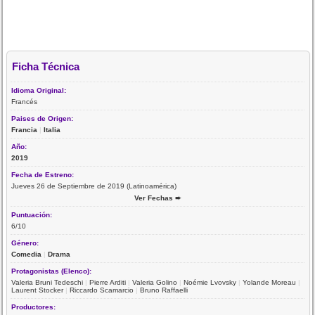
Ficha Técnica
Idioma Original:
Francés
Paises de Origen:
Francia
|
Italia
Año:
2019
Fecha de Estreno:
Jueves 26 de Septiembre de 2019 (Latinoamérica)
Ver Fechas ➨
Puntuación:
6/10
Género:
Comedia
|
Drama
Protagonistas (Elenco):
Valeria Bruni Tedeschi
|
Pierre Arditi
|
Valeria Golino
|
Noémie Lvovsky
|
Yolande Moreau
|
Laurent Stocker
|
Riccardo Scamarcio
|
Bruno Raffaelli
Productores: