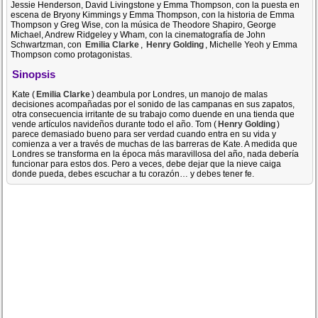
Jessie Henderson, David Livingstone y Emma Thompson, con la puesta en
escena de Bryony Kimmings y Emma Thompson, con la historia de Emma
Thompson y Greg Wise, con la música de Theodore Shapiro, George
Michael, Andrew Ridgeley y Wham, con la cinematografía de John
Schwartzman, con
Emilia Clarke
,
Henry Golding
, Michelle Yeoh y Emma
Thompson como protagonistas.
Sinopsis
Kate (
Emilia Clarke
) deambula por Londres, un manojo de malas
decisiones acompañadas por el sonido de las campanas en sus zapatos,
otra consecuencia irritante de su trabajo como duende en una tienda que
vende artículos navideños durante todo el año. Tom (
Henry Golding
)
parece demasiado bueno para ser verdad cuando entra en su vida y
comienza a ver a través de muchas de las barreras de Kate. A medida que
Londres se transforma en la época más maravillosa del año, nada debería
funcionar para estos dos. Pero a veces, debe dejar que la nieve caiga
donde pueda, debes escuchar a tu corazón… y debes tener fe.