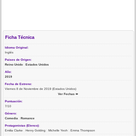
Ficha Técnica
Idioma Original:
Inglés
Paises de Origen:
Reino Unido
|
Estados Unidos
Año:
2019
Fecha de Estreno:
Viernes 8 de Noviembre de 2019 (Estados Unidos)
Ver Fechas ➨
Puntuación:
7/10
Género:
Comedia
|
Romance
Protagonistas (Elenco):
Emilia Clarke
|
Henry Golding
|
Michelle Yeoh
|
Emma Thompson