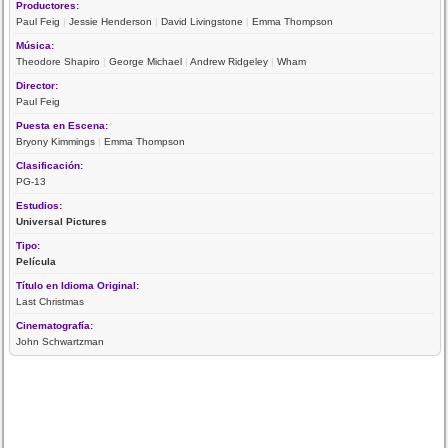
Productores:
Paul Feig
|
Jessie Henderson
|
David Livingstone
|
Emma Thompson
Música:
Theodore Shapiro
|
George Michael
|
Andrew Ridgeley
|
Wham
Director:
Paul Feig
Puesta en Escena:
Bryony Kimmings
|
Emma Thompson
Clasificación:
PG-13
Estudios:
Universal Pictures
Tipo:
Película
Título en Idioma Original:
Last Christmas
Cinematografía:
John Schwartzman