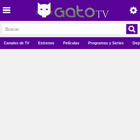
Canales de TV
Estrenos
Películas
Programas y Series
Dep