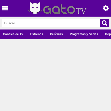
Canales de TV
Estrenos
Películas
Programas y Series
Dep