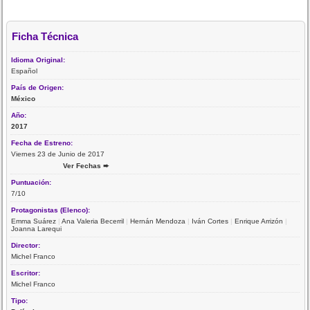
Ficha Técnica
Idioma Original:
Español
País de Origen:
México
Año:
2017
Fecha de Estreno:
Viernes 23 de Junio de 2017
Ver Fechas ➨
Puntuación:
7/10
Protagonistas (Elenco):
Emma Suárez
|
Ana Valeria Becerril
|
Hernán Mendoza
|
Iván Cortes
|
Enrique Arrizón
|
Joanna Larequi
Director:
Michel Franco
Escritor:
Michel Franco
Tipo: