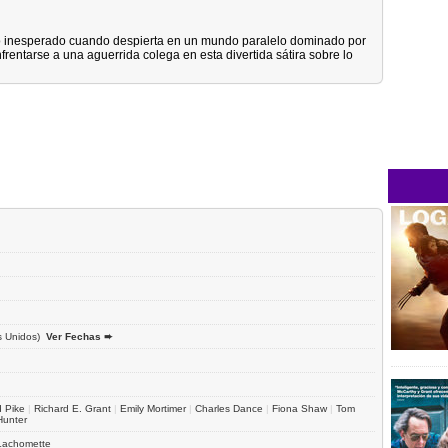
o inesperado cuando despierta en un mundo paralelo dominado por
rentarse a una aguerrida colega en esta divertida sátira sobre lo
 Unidos)
Ver Fechas ➨
 Pike
|
Richard E. Grant
|
Emily Mortimer
|
Charles Dance
|
Fiona Shaw
|
Tom
Hunter
Lachomette