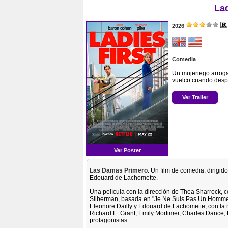
Lad
2026
Comedia
Un mujeriego arroga
vuelco cuando desp
Ver Trailer
Ver Poster
Las Damas Primero
: Un film de comedia, dirigid
Edouard de Lachomette.
Una película con la dirección de Thea Sharrock, c
Silberman, basada en "Je Ne Suis Pas Un Homme F
Eleonore Dailly y Edouard de Lachomette, con la
Richard E. Grant, Emily Mortimer, Charles Dance
protagonistas.