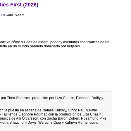
ies First (2026)
en
GatoTV.com
nte ve cómo su vida de dinero, poder y aventuras esporádicas da un
ierta en un mundo paralelo dominado por mujeres.
o por Thea Sharrock, producido por Liza Chasin, Eleonore Dailly y
on la puesta en escena de Natalie Krinsky, Cinco Paul y Katie
acile" de Éléonore Pourriat, con la producción de Liza Chasin,
 música de Atli Örvarsson, con Sacha Baron Cohen, Rosamund Pike,
, Fiona Shaw, Tom Davis, Weruche Opia y Kathryn Hunter como