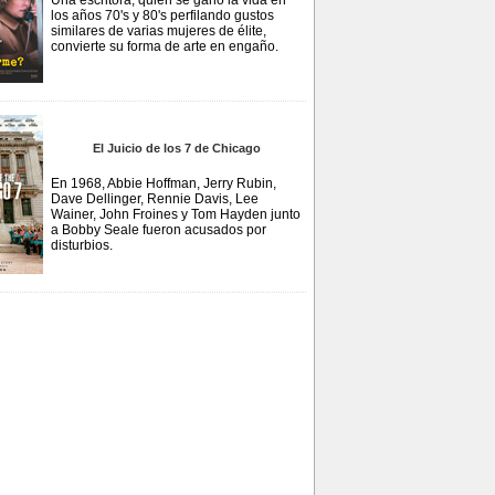
Una escritora, quien se ganó la vida en
los años 70's y 80's perfilando gustos
similares de varias mujeres de élite,
convierte su forma de arte en engaño.
El Juicio de los 7 de Chicago
En 1968, Abbie Hoffman, Jerry Rubin,
Dave Dellinger, Rennie Davis, Lee
Wainer, John Froines y Tom Hayden junto
a Bobby Seale fueron acusados por
disturbios.