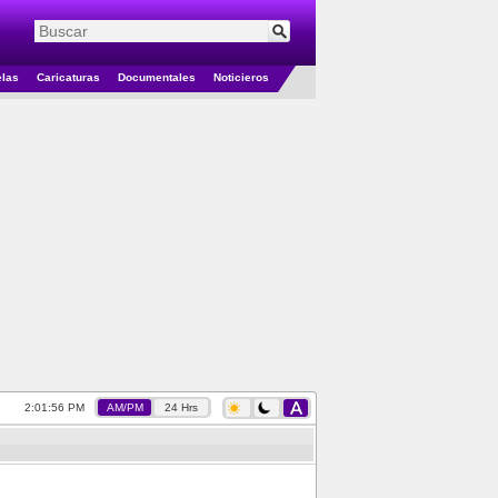
elas
Caricaturas
Documentales
Noticieros
2:01:57 PM
AM/PM
24 Hrs