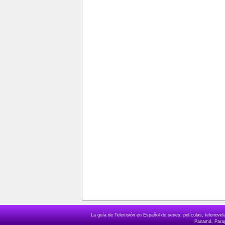
La guía de Televisión en Español de series, películas, telenov
Panamá, Paragu