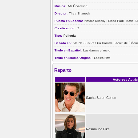
Música:
Atli Örvarsson
Director:
Thea Sharrock
Puesta en Escena:
Natalie Krinsky
|
Cinco Paul
|
Katie S
Clasificación:
R
Tipo:
Película
Basado en:
"Je Ne Suis Pas Un Homme Facile" de Éléono
Título en Español:
Las damas primero
Título en Idioma Original:
Ladies First
Reparto
Actores / Actri
Sacha Baron Cohen
Rosamund Pike