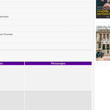
ilberman
re Pourriat
ces
Personajes