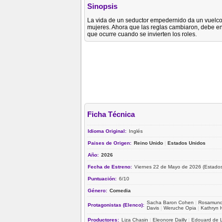
Sinopsis
La vida de un seductor empedernido da un vuelc
mujeres. Ahora que las reglas cambiaron, debe enf
que ocurre cuando se invierten los roles.
Ficha Técnica
Idioma Original:
Inglés
Paises de Origen:
Reino Unido
|
Estados Unidos
Año:
2026
Fecha de Estreno:
Viernes 22 de Mayo de 2026 (Estados
Puntuación:
6/10
Género:
Comedia
Sacha Baron Cohen
|
Rosamund
Protagonistas (Elenco):
Davis
|
Weruche Opia
|
Kathryn 
Productores:
Liza Chasin
|
Eleonore Dailly
|
Edouard de 