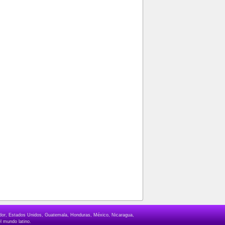
lvador, Estados Unidos, Guatemala, Honduras, México, Nicaragua,
l mundo latino.