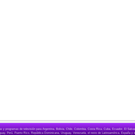
elas y programas de televisión para Argentina, Bolivia, Chile, Colombia, Costa Rica, Cuba, Ecuador, El Sa
ay, Perú, Puerto Rico, República Dominicana, Uruguay, Venezuela, el resto de Latinoamérica, España y e