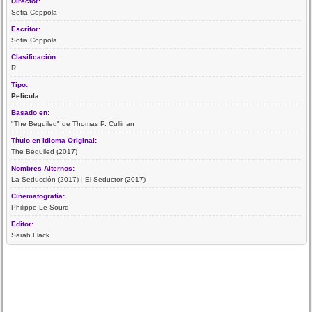
Director:
Sofia Coppola
Escritor:
Sofia Coppola
Clasificación:
R
Tipo:
Película
Basado en:
"The Beguiled" de Thomas P. Cullinan
Título en Idioma Original:
The Beguiled (2017)
Nombres Alternos:
La Seducción (2017)
|
El Seductor (2017)
Cinematografía:
Philippe Le Sourd
Editor:
Sarah Flack