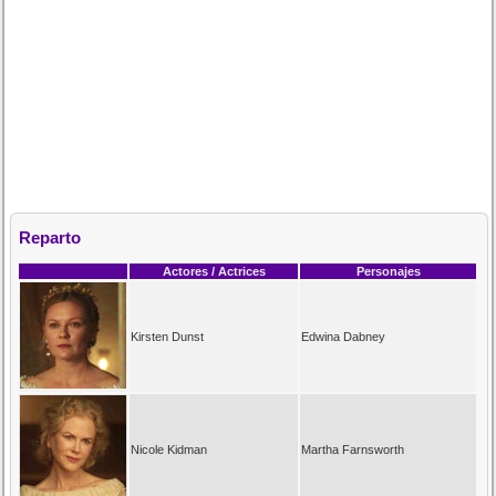
Reparto
Actores / Actrices
Personajes
Kirsten Dunst
Edwina Dabney
Nicole Kidman
Martha Farnsworth