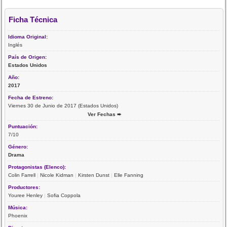
Ficha Técnica
Idioma Original:
Inglés
País de Origen:
Estados Unidos
Año:
2017
Fecha de Estreno:
Viernes 30 de Junio de 2017 (Estados Unidos)
Ver Fechas ➨
Puntuación:
7/10
Género:
Drama
Protagonistas (Elenco):
Colin Farrell
|
Nicole Kidman
|
Kirsten Dunst
|
Elle Fanning
Productores:
Youree Henley
|
Sofia Coppola
Música:
Phoenix