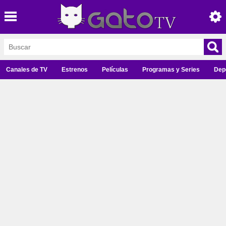
Canales de TV
Estrenos
Películas
Programas y Series
Dep