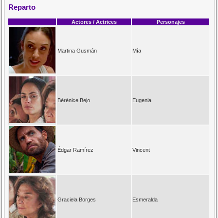
Reparto
Actores / Actrices
Personajes
Martina Gusmán
Mía
Bérénice Bejo
Eugenia
Édgar Ramírez
Vincent
Graciela Borges
Esmeralda