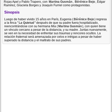
Rojas Apel y Pablo Trapero, con
Martina Gusmán
,
Bérénice Bejo
, Édgar
Ramírez, Graciela Borges y Joaquín Furriel como protagonistas.
Sinopsis
Luego de haber vivido 15 años en París, Eugenia (
Bérénice Bejo
) regresa
a la finca "
La Quietud
" después de que su padre fuera hospitalizado,
reencontrándose con su hermana Mia (
Martina Gusmán
), con quien tiene
un vínculo cercano a pesar de la distancia, y su madre. Juntas nuevamente,
se ven en la necesidad de enfrentar sus traumas y rencores ocultos. La
relación fraternal será amenazada por celos e intrigas a pesar de haber
superado la distancia y el maltrato de sus padres.