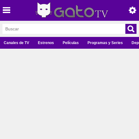
Canales de TV
Estrenos
Películas
Programas y Series
Dep