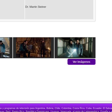
Dr. Martin Steiner
Ver Imágenes
elas y programas de televisión para Argentina, Bolivia, Chile, Colombia, Costa Rica, Cuba, Ecuador, El Sa
ay, Perú, Puerto Rico, República Dominicana, Uruguay, Venezuela, el resto de Latinoamérica, España y e