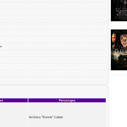
rs
ces
Personajes
Verónica "Ronnie" Calder