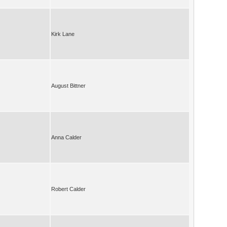
Kirk Lane
August Bittner
Anna Calder
Robert Calder