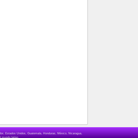
lvador, Estados Unidos, Guatemala, Honduras, México, Nicaragua,
l mundo latino.