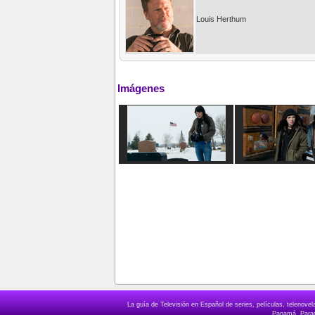
Louis Herthum
Imágenes
La guía de Televisión en Español de series, películas, telenov
Panamá, Paragu