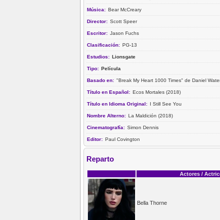
Música:
Bear McCreary
Director:
Scott Speer
Escritor:
Jason Fuchs
Clasificación:
PG-13
Estudios:
Lionsgate
Tipo:
Película
Basado en:
"Break My Heart 1000 Times" de Daniel Wate
Título en Español:
Ecos Mortales (2018)
Título en Idioma Original:
I Still See You
Nombre Alterno:
La Maldición (2018)
Cinematografía:
Simon Dennis
Editor:
Paul Covington
Reparto
Actores / Actri
Bella Thorne