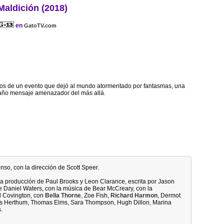
Maldición (2018)
en
GatoTV.com
os de un evento que dejó al mundo atormentado por fantasmas, una
raño mensaje amenazador del más allá.
enso, con la dirección de Scott Speer.
 la producción de Paul Brooks y Leon Clarance, escrita por Jason
 Daniel Waters, con la música de Bear McCreary, con la
l Covington, con
Bella Thorne
, Zoe Fish,
Richard Harmon
, Dermot
is Herthum, Thomas Elms, Sara Thompson, Hugh Dillon, Marina
.