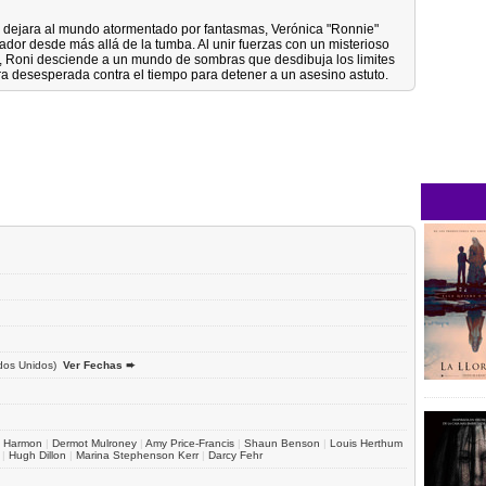
 dejara al mundo atormentado por fantasmas, Verónica "Ronnie"
dor desde más allá de la tumba. Al unir fuerzas con un misterioso
), Roni desciende a un mundo de sombras que desdibuja los limites
ra desesperada contra el tiempo para detener a un asesino astuto.
dos Unidos)
Ver Fechas ➨
d Harmon
|
Dermot Mulroney
|
Amy Price-Francis
|
Shaun Benson
|
Louis Herthum
|
Hugh Dillon
|
Marina Stephenson Kerr
|
Darcy Fehr