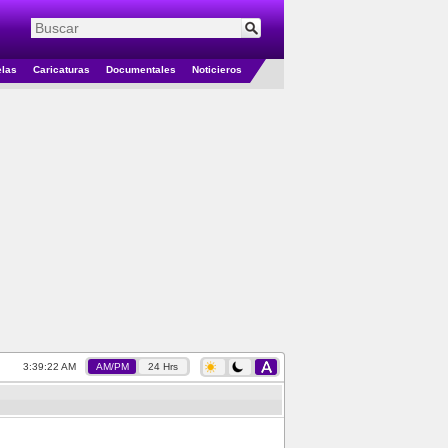
elas
Caricaturas
Documentales
Noticieros
3:39:23 AM
AM/PM
24 Hrs