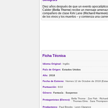
Diez años después de que un evento apocalíptico
Calder (
Bella Thorne
) recibe un mensaje amenaza
compañero de clase Kirk Lane (
Richard Harmon
de los vivos y los muertos – y comienza una carre
Ficha Técnica
Idioma Original:
Inglés
País de Origen:
Estados Unidos
Año:
2018
Fecha de Estreno:
Viernes 12 de Octubre de 2018 (Esta
Puntuación:
6/10
Género:
Fantasía
|
Suspenso
Bella Thorne
|
Zoe Fish
|
Richar
Protagonistas (Elenco):
|
Thomas Elms
|
Sara Thompson
Productores:
Paul Brooks
|
Leon Clarance