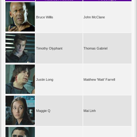
Bruce Willis
John McClane
Timothy Olyphant
Thomas Gabriel
Justin Long
Matthew 'Matt' Farrell
Maggie Q
Mai Linh