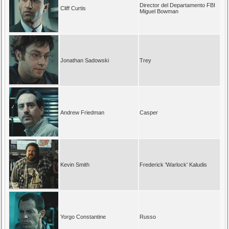
Director del Departamento FBI
Cliff Curtis
Miguel Bowman
Jonathan Sadowski
Trey
Andrew Friedman
Casper
Kevin Smith
Frederick 'Warlock' Kaludis
Yorgo Constantine
Russo