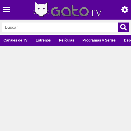
Canales de TV
Estrenos
Películas
Programas y Series
Dep