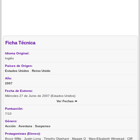
Ficha Técnica
Idioma Original:
Inglés
Paises de Origen:
Estados Unidos
|
Reino Unido
Año:
2007
Fecha de Estreno:
Miércoles 27 de Junio de 2007 (Estados Unidos)
Ver Fechas ➨
Puntuación:
7/10
Género:
Acción
|
Aventura
|
Suspenso
Protagonistas (Elenco):
Bruce Willis
|
Justin Long
|
Timothy Olyphant
|
Maggie Q
|
Mary-Elizabeth Winstead
|
Cliff