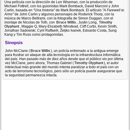
Una película con la dirección de Len Wiseman, con la producción de
Michael Fottrell, con los guionistas Mark Bomback, David Marconi y John
Carlin, basada en
"Una historia"
de Mark Bomback. El artículo
"A Farewell to
Arms"
de John Carlin y algunos personajes de Roderick Thorp, con la
música de Marco Beltrami, con la fotografía de Simon Duggan, con el
montaje de Nicolas de Toth, con
Bruce Willis
, Justin Long,
Timothy
Olyphant
, Maggie Q, Mary-Elizabeth Winstead, Cliff Curtis, Kevin Smith,
Jonathan Sadowski, Cyril Raffaelli, Željko Ivanek, Edoardo Costa, Sung
Kang y Tim Russ como protagonistas.
Sinopsis
John McClane (
Bruce Willis
), un policía entrenado a la antigua emerge
para frustrar un ataque de alta tecnología en la infraestructura informática
del país. Han pasado más de diez años desde que el público vio por última
vez McClane, pero ahora, Thomas Gabriel (
Timothy Olyphant
), el autor
intelectual más grande del mundo intenta paralizar a todo el país con un
acto de terrorismo tecnológico, pero sólo un policía puede asegurarse que
la seguridad permanezca intacta.