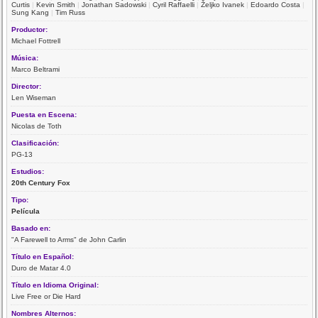
Curtis
|
Kevin Smith
|
Jonathan Sadowski
|
Cyril Raffaelli
|
Željko Ivanek
|
Edoardo Costa
|
Sung Kang
|
Tim Russ
Productor:
Michael Fottrell
Música:
Marco Beltrami
Director:
Len Wiseman
Puesta en Escena:
Nicolas de Toth
Clasificación:
PG-13
Estudios:
20th Century Fox
Tipo:
Película
Basado en:
"A Farewell to Arms" de John Carlin
Título en Español:
Duro de Matar 4.0
Título en Idioma Original:
Live Free or Die Hard
Nombres Alternos: