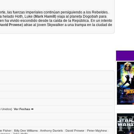
erte, las fuerzas imperiales continúan persiguiendo a los Rebeldes.
a helado Hoth, Luke (
Mark Hamill
) viaja al planeta Dogobah para
ien ha vivido escondido desde la caída de la República. En un intento
David Prowse
) atrae al joven Skywalker a una trampa en la ciudad de
s Unidos)
Ver Fechas ➨
ie Fisher
|
Billy Dee Williams
|
Anthony Daniels
|
David Prowse
|
Peter Mayhew
|
uinness
|
John Hollis