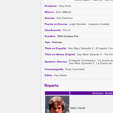
Productor:
Gary Kurtz
Música:
John Williams
Director:
Irvin Kershner
Puesta en Escena:
Leigh Brackett
|
Lawrence Kasdan
Clasificación:
PG-13
Estudios:
20th Century Fox
Tipo:
Película
Título en Español:
Star Wars: Episodio V - El Imperio Co
Título en Idioma Original:
Star Wars: Episode V - The Em
El Imperio Contraataca
|
La Guerra de
Nombres Alternos:
Star Wars: Episodio 5
|
La Guerra de 
Cinematografía:
Peter Suschitzky
Editor:
Paul Hirsch
Reparto
Actores / Actri
Mark Hamill