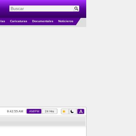
elas
Caricaturas
Documentales
Noticieros
9:42:56 AM
AM/PM
24 Hrs