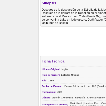
Sinopsis
Después de la destrucción de la Estrella de la Mu
Después de la derrota de la Rebelión en el planet
entrenar con el Maestro Jedi Yoda (
Frank Oz
), qu
de convertir a Luke en lado oscuro, Darth Vader (
las nubes de Bespin.
Ficha Técnica
Idioma Original:
Inglés
País de Origen:
Estados Unidos
Año:
1980
Fecha de Estreno:
Viernes 20 de Junio de 1980 (Estado
Puntuación:
9/10
Género:
Acción
|
Aventura
|
Fantasía
|
Ciencia Ficción
Mark Hamill
|
Harrison Ford
|
Carr
Protagonistas (Elenco):
Kenny Baker
|
Frank Oz
|
Alec G