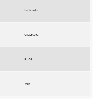
Darth Vader
Chewbacca
R2-D2
Yoda