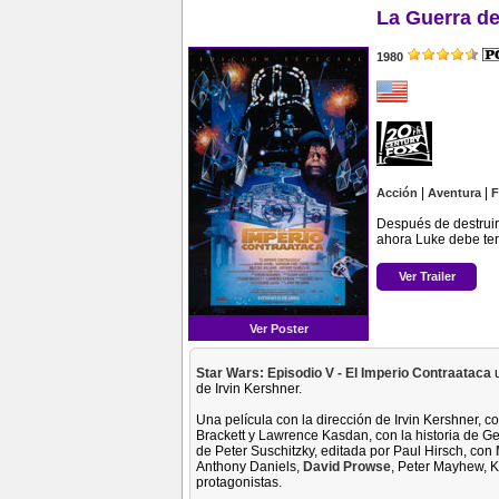
La Guerra de
1980
|
|
Acción
Aventura
F
Después de destruir 
ahora Luke debe ter
Ver Trailer
Ver Poster
Star Wars: Episodio V - El Imperio Contraataca
u
de Irvin Kershner.
Una película con la dirección de Irvin Kershner, 
Brackett y Lawrence Kasdan, con la historia de G
de Peter Suschitzky, editada por Paul Hirsch, con
Anthony Daniels,
David Prowse
, Peter Mayhew, 
protagonistas.