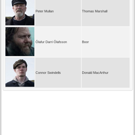
Peter Mullan
Thomas Marshall
Ólafur Darri Ólafsson
Boor
Connor Swindells
Donald MacArthur