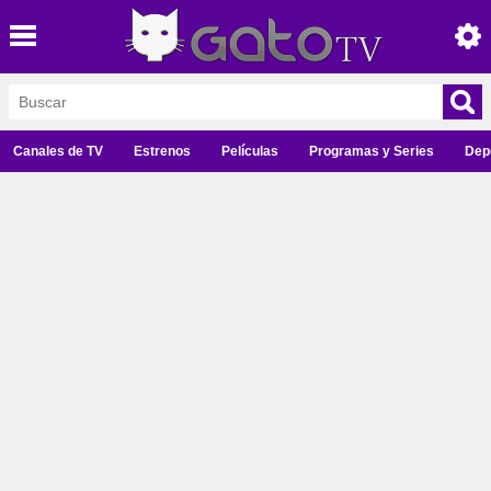
Canales de TV
Estrenos
Películas
Programas y Series
Dep