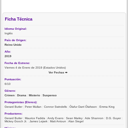
Ficha Técnica
Idioma Original:
Inglés
País de Origen:
Reino Unido
Año:
2019
Fecha de Estreno:
Viernes 4 de Enero de 2019 (Estados Unidos)
Ver Fechas ➨
Puntuación:
6/10
Género:
Crimen
|
Drama
|
Misterio
|
Suspenso
Protagonistas (Elenco):
Gerard Butler
|
Peter Mullan
|
Connor Swindells
|
Ólafur Darri Ólafsson
|
Emma King
Productores:
Gerard Butler
|
Maurice Fadida
|
Andy Evans
|
Sean Marley
|
Ade Shannon
|
D.G. Guyer
|
Mickey Gooch Jr.
|
James Lejsek
|
Matt Antoun
|
Alan Siegel