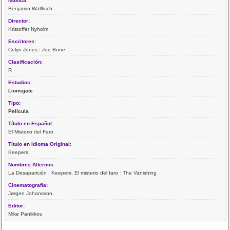
Música:
Benjamin Wallfisch
Director:
Kristoffer Nyholm
Escritores:
Celyn Jones
|
Joe Bone
Clasificación:
R
Estudios:
Lionsgate
Tipo:
Película
Título en Español:
El Misterio del Faro
Título en Idioma Original:
Keepers
Nombres Alternos:
La Desaparición
|
Keepers. El misterio del faro
|
The Vanishing
Cinematografía:
Jørgen Johansson
Editor:
Mike Panikkou