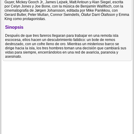
Guyer, Mickey Gooch Jr., James Lejsek, Matt Antoun y Alan Siegel, escrita
por Celyn Jones y Joe Bone, con la música de Benjamin Wallfisch, con la
cinematografía de Jørgen Johansson, editada por Mike Panikkou, con
Gerard Butler, Peter Mullan, Connor Swindells, Ólafur Darri Ólafsson y Emma
King como protagonistas.
Sinopsis
Después de que tres fareros llegaran para trabajar en una remota isla
escocesa, ellos hacen un descubrimiento fatídico: un bote de remos
destrozado, con un cofre lleno de oro. Mientras un misterioso barco se
dirige hacia la isla, los tres hombres toman una decisión que cambiará sus
vidas para siempre, encerrándolos en una red de avaricia, paranoia y
asesinato.