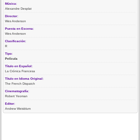
Música:
Alexandre Desplat
Director:
Wes Anderson
Puesta en Escena:
Wes Anderson
Clasificación:
R
Tipo:
Película
Título en Español:
La Crónica Francesa
Título en Idioma Original:
The French Dispatch
Cinematografía:
Robert Yeoman
Editor:
Andrew Weisblum