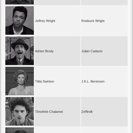
Jeffrey Wright
Roebuck Wright
Adrien Brody
Julian Cadazio
Tilda Swinton
J.K.L. Berensen
Timothée Chalamet
Zeffirelli