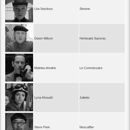
Léa Seydoux
Simone
Owen Wilson
Herbsaint Sazerac
Mathieu Amalric
Le Commissaire
Lyna Khoudri
Juliette
Steve Park
Nescaffier