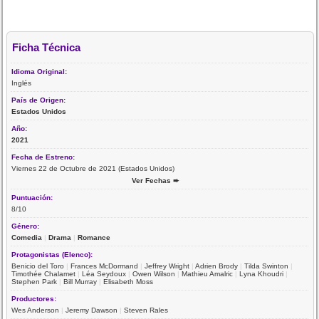
Ficha Técnica
Idioma Original:
Inglés
País de Origen:
Estados Unidos
Año:
2021
Fecha de Estreno:
Viernes 22 de Octubre de 2021 (Estados Unidos)
Ver Fechas ➨
Puntuación:
8/10
Género:
Comedia
|
Drama
|
Romance
Protagonistas (Elenco):
Benicio del Toro
|
Frances McDormand
|
Jeffrey Wright
|
Adrien Brody
|
Tilda Swinton
|
Timothée Chalamet
|
Léa Seydoux
|
Owen Wilson
|
Mathieu Amalric
|
Lyna Khoudri
|
Stephen Park
|
Bill Murray
|
Elisabeth Moss
Productores:
Wes Anderson
|
Jeremy Dawson
|
Steven Rales