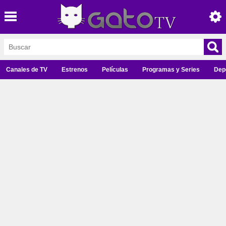
Canales de TV
Estrenos
Películas
Programas y Series
Dep