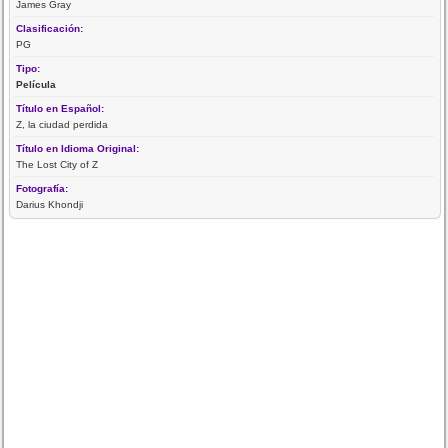
James Gray
Clasificación:
PG
Tipo:
Película
Título en Español:
Z, la ciudad perdida
Título en Idioma Original:
The Lost City of Z
Fotografía:
Darius Khondji