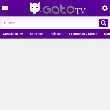
Canales de TV
Estrenos
Películas
Programas y Series
Dep