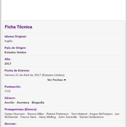
Ficha Técnica
Idioma Original:
Inglés
País de Origen:
Estados Unidos
Año:
2017
Fecha de Estreno:
Viernes 21 de Abril de 2017 (Estados Unidos)
Ver Fechas ➨
Puntuación:
7/10
Género:
Acción
|
Aventura
|
Biografía
Protagonistas (Elenco):
Carlos Hunnam
|
Sienna Miller
|
Robert Pattinson
|
Tom Holland
|
Angus McFadyen
|
Ian
McDiarmid
|
Franco Nero
|
Harry Melling
|
John Sackville
|
Daniel Huttlestone
Director: