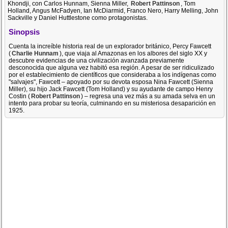
Khondji, con Carlos Hunnam, Sienna Miller,
Robert Pattinson
, Tom
Holland, Angus McFadyen, Ian McDiarmid, Franco Nero, Harry Melling, John
Sackville y Daniel Huttlestone como protagonistas.
Sinopsis
Cuenta la increíble historia real de un explorador británico, Percy Fawcett
(
Charlie Hunnam
), que viaja al Amazonas en los albores del siglo XX y
descubre evidencias de una civilización avanzada previamente
desconocida que alguna vez habitó esa región. A pesar de ser ridiculizado
por el establecimiento de científicos que consideraba a los indígenas como
"salvajes", Fawcett – apoyado por su devota esposa Nina Fawcett (Sienna
Miller), su hijo Jack Fawcett (Tom Holland) y su ayudante de campo Henry
Costin (
Robert Pattinson
) – regresa una vez más a su amada selva en un
intento para probar su teoría, culminando en su misteriosa desaparición en
1925.