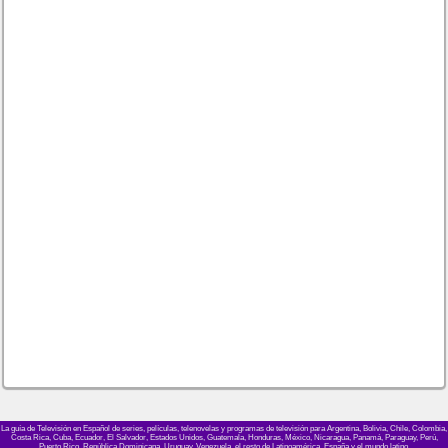
La guía de Televisión en Español de series, películas, telenovelas y programas de televisión para Argentina, Bolivia, Chile, Colombia,
Costa Rica, Cuba, Ecuador, El Salvador, Estados Unidos, Guatemala, Honduras, México, Nicaragua, Panamá, Paraguay, Perú,
Puerto Rico, República Dominicana, Uruguay, Venezuela, el resto de Latinoamérica, España y el mundo latino.