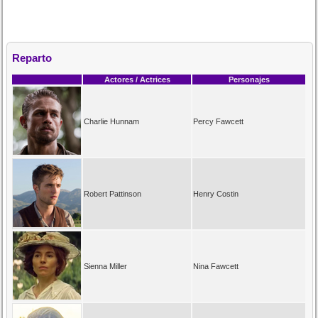
Reparto
Actores / Actrices
Personajes
Charlie Hunnam
Percy Fawcett
Robert Pattinson
Henry Costin
Sienna Miller
Nina Fawcett