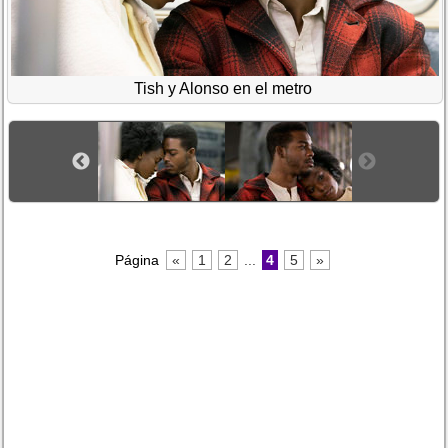
Tish y Alonso en el metro
Página
«
1
2
...
4
5
»