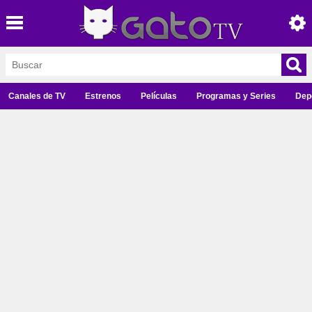
Canales de TV
Estrenos
Películas
Programas y Series
Dep