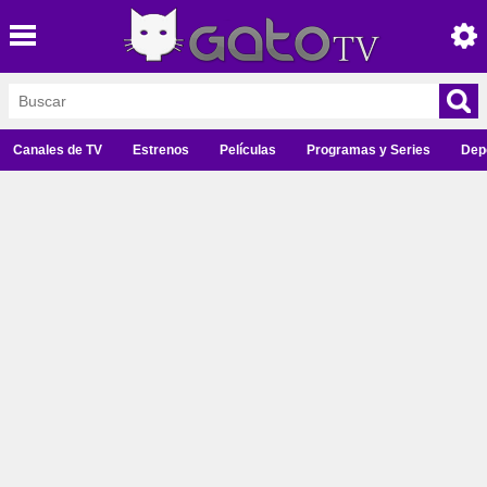
Canales de TV
Estrenos
Películas
Programas y Series
Dep