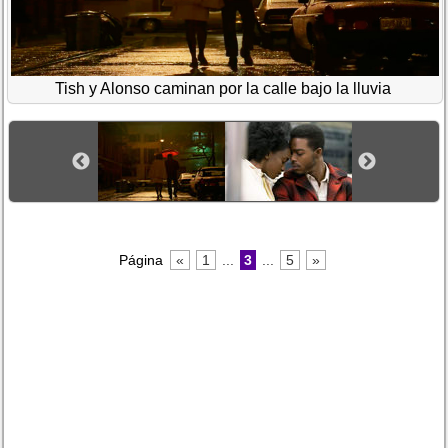
Tish y Alonso caminan por la calle bajo la lluvia
Página
«
1
...
3
...
5
»