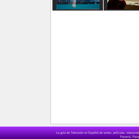
La guía de Televisión en Español de series, películas, telenov
Panamá, Paragu