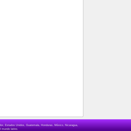
lvador, Estados Unidos, Guatemala, Honduras, México, Nicaragua,
l mundo latino.