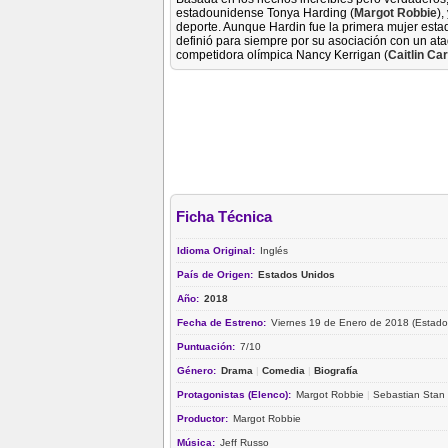
estadounidense Tonya Harding (
Margot Robbie
),
deporte. Aunque Hardin fue la primera mujer esta
definió para siempre por su asociación con un at
competidora olímpica Nancy Kerrigan (
Caitlin Ca
Ficha Técnica
Idioma Original:
Inglés
País de Origen:
Estados Unidos
Año:
2018
Fecha de Estreno:
Viernes 19 de Enero de 2018 (Estado
Puntuación:
7/10
Género:
Drama
|
Comedia
|
Biografía
Protagonistas (Elenco):
Margot Robbie
|
Sebastian Stan
Productor:
Margot Robbie
Música:
Jeff Russo