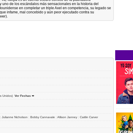
 y uno de los escándalos más sensacionales en la historia del
dounidense en completar un triple Axel en competencia, su legado se
aque infame, mal concebido y aún peor ejecutado contra su
rver
).
s Unidos)
Ver Fechas ➨
|
Julianne Nicholson
|
Bobby Cannavale
|
Allison Janney
|
Caitlin Carver