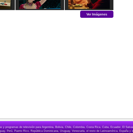
Ver Imágenes
elas y programas de televisión para Argentina, Bolivia, Chile, Colombia, Costa Rica, Cuba, Ecuador, El Sa
ay, Perú, Puerto Rico, República Dominicana, Uruguay, Venezuela, el resto de Latinoamérica, España y e