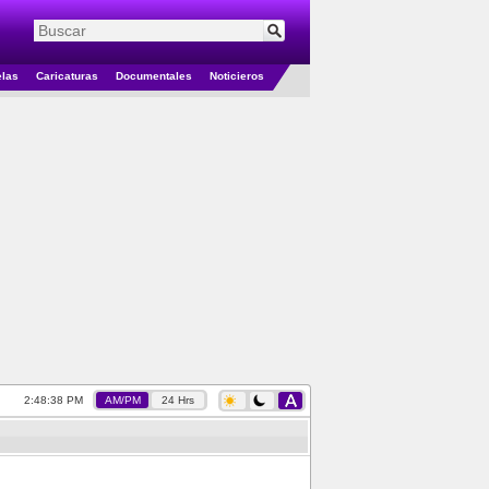
elas
Caricaturas
Documentales
Noticieros
2:48:39 PM
AM/PM
24 Hrs