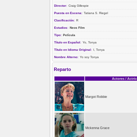
Director:
Craig Gillespie
Puesta en Escena:
Tatiana S. Riegel
Clasificación:
R
Estudios:
Neos Film
Tipo:
Película
Título en Español:
Yo, Tonya
Título en Idioma Original:
I, Tonya
Nombre Alterno:
Yo soy Tonya
Reparto
Actores / Actri
Margot Robbie
Mckenna Grace