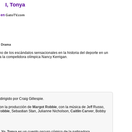
I, Tonya
en
GatoTV.com
|
Drama
o de los escándalos sensacionales en la historia del deporte en un
a la competidora olímpica Nancy Kerrigan.
dirigido por Craig Gillespie.
 con la producción de
Margot Robbie
, con la música de Jeff Russo,
Robbie
, Sebastian Stan, Julianne Nicholson,
Caitlin Carver
, Bobby
,
Yo, Tonya
es un cuento oscuro cómico de la patinadora