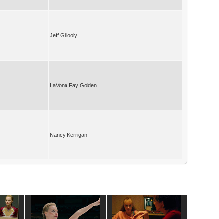
Jeff Gillooly
LaVona Fay Golden
Nancy Kerrigan