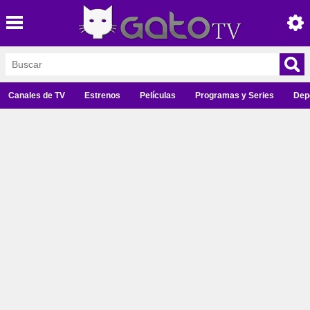
Canales de TV
Estrenos
Películas
Programas y Series
Dep