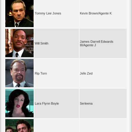
Tommy Lee Jones
Kevin Brown/Agente K
James Darrell Edwards
Will Smith
III/Agente J
Rip Torn
Jefe Zed
Lara Flynn Boyle
Serleena