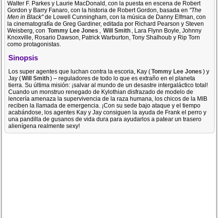
Walter F. Parkes y Laurie MacDonald, con la puesta en escena de Robert
Gordon y Barry Fanaro, con la historia de Robert Gordon, basada en
"The
Men in Black"
de Lowell Cunningham, con la música de Danny Elfman, con
la cinematografía de Greg Gardiner, editada por Richard Pearson y Steven
Weisberg, con
Tommy Lee Jones
,
Will Smith
, Lara Flynn Boyle, Johnny
Knoxville, Rosario Dawson, Patrick Warburton, Tony Shalhoub y Rip Torn
como protagonistas.
Sinopsis
Los super agentes que luchan contra la escoria, Kay (
Tommy Lee Jones
) y
Jay (
Will Smith
) – reguladores de todo lo que es extraño en el planeta
tierra. Su última misión: ¡salvar al mundo de un desastre intergaláctico total!
Cuando un monstruo renegado de Kylothian disfrazado de modelo de
lencería amenaza la supervivencia de la raza humana, los chicos de la MIB
reciben la llamada de emergencia. ¡Con su sede bajo ataque y el tiempo
acabándose, los agentes Kay y Jay consiguen la ayuda de Frank el perro y
una pandilla de gusanos de vida dura para ayudarlos a patear un trasero
alienígena realmente sexy!