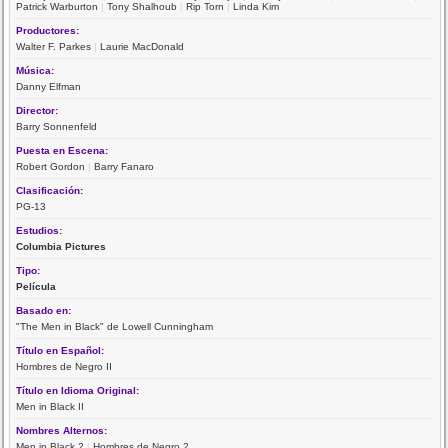
Patrick Warburton
|
Tony Shalhoub
|
Rip Torn
|
Linda Kim
Productores:
Walter F. Parkes
|
Laurie MacDonald
Música:
Danny Elfman
Director:
Barry Sonnenfeld
Puesta en Escena:
Robert Gordon
|
Barry Fanaro
Clasificación:
PG-13
Estudios:
Columbia Pictures
Tipo:
Película
Basado en:
"The Men in Black" de Lowell Cunningham
Título en Español:
Hombres de Negro II
Título en Idioma Original:
Men in Black II
Nombres Alternos:
Men in Black 2
|
Hombres de Negro 2