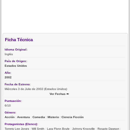
Ficha Técnica
Idioma Original:
Inglés
País de Origen:
Estados Unidos
Año:
2002
Fecha de Estreno:
Miércoles 3 de Julio de 2002 (Estados Unidos)
Ver Fechas ➨
Puntuación:
6/10
Género:
Acción
|
Aventura
|
Comedia
|
Misterio
|
Ciencia Ficción
Protagonistas (Elenco):
Tommy Lee Jones
|
Will Smith
|
Lara Flynn Boyle
|
Johnny Knoxville
|
Rosario Dawson
|