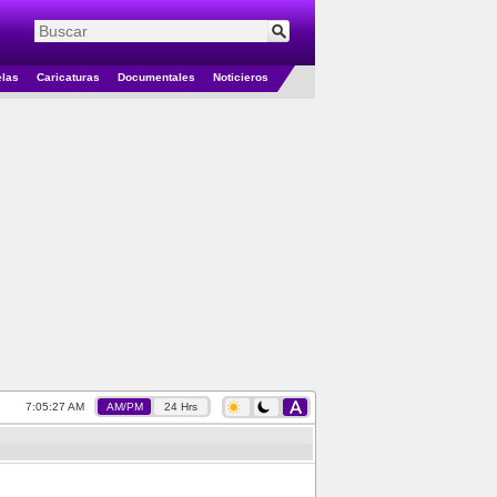
elas
Caricaturas
Documentales
Noticieros
7:05:27 AM
AM/PM
24 Hrs