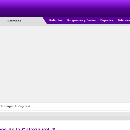
Películas
Programas y Series
Deportes
Telenov
Estrenos
3
>
Imagen
> Página 4
es de la Galaxia vol. 3